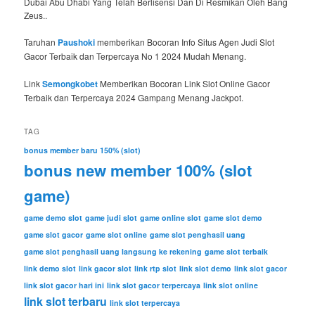
Dubai Abu Dhabi Yang Telah Berlisensi Dan Di Resmikan Oleh Bang
Zeus..
Taruhan
Paushoki
memberikan Bocoran Info Situs Agen Judi Slot
Gacor Terbaik dan Terpercaya No 1 2024 Mudah Menang.
Link
Semongkobet
Memberikan Bocoran Link Slot Online Gacor
Terbaik dan Terpercaya 2024 Gampang Menang Jackpot.
TAG
bonus member baru 150% (slot)
bonus new member 100% (slot
game)
game demo slot
game judi slot
game online slot
game slot demo
game slot gacor
game slot online
game slot penghasil uang
game slot penghasil uang langsung ke rekening
game slot terbaik
link demo slot
link gacor slot
link rtp slot
link slot demo
link slot gacor
link slot gacor hari ini
link slot gacor terpercaya
link slot online
link slot terbaru
link slot terpercaya