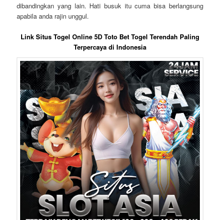
dibandingkan yang lain. Hati busuk itu cuma bisa berlangsung
apabila anda rajin unggul.
Link Situs Togel Online 5D Toto Bet Togel Terendah Paling
Terpercaya di Indonesia