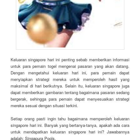
Keluaran singapore hari ini penting sebab memberikan informasi
untuk para pemain togel mengenai pasaran yang akan datang.
Dengan mengetahui keluaran hari ini, para pemain dapat
menyiapkan strategi mereka untuk memperoleh hasil yang
maksimal di hari berikutnya. Selain itu, keluaran singapore juga
dapat memberikan gambaran tentang bagaimana pasaran sedang
bergerak, sehingga para pemain dapat menyesuaikan strategi
mereka sesuai dengan situasi terkini.
Setiap orang pasti ingin tahu bagaimana memperoleh keluaran
singapore hari ini. Banyak yang bertanya-tanya, apakah ada cara
untuk mendapatkan keluaran singapore hari ini? Jawabannya
adalah: Singapura Pools.