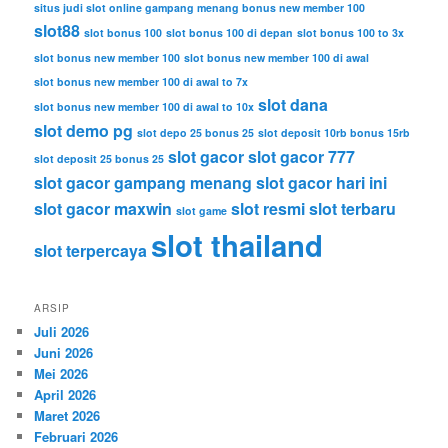
situs judi slot online gampang menang bonus new member 100
slot88
slot bonus 100
slot bonus 100 di depan
slot bonus 100 to 3x
slot bonus new member 100
slot bonus new member 100 di awal
slot bonus new member 100 di awal to 7x
slot dana
slot bonus new member 100 di awal to 10x
slot demo pg
slot depo 25 bonus 25
slot deposit 10rb bonus 15rb
slot gacor
slot gacor 777
slot deposit 25 bonus 25
slot gacor gampang menang
slot gacor hari ini
slot gacor maxwin
slot resmi
slot terbaru
slot game
slot thailand
slot terpercaya
ARSIP
Juli 2026
Juni 2026
Mei 2026
April 2026
Maret 2026
Februari 2026