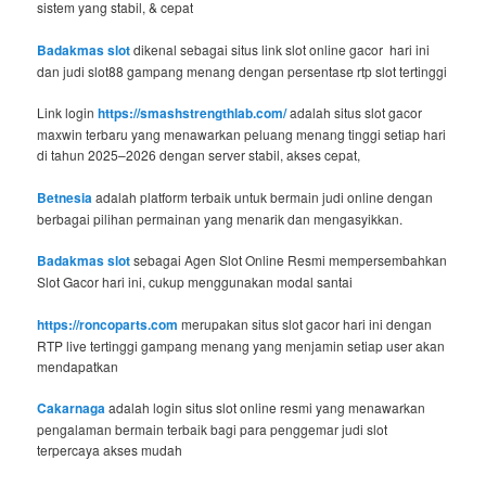
sistem yang stabil, & cepat
Badakmas slot
dikenal sebagai situs link slot online gacor hari ini
dan judi slot88 gampang menang dengan persentase rtp slot tertinggi
Link login
https://smashstrengthlab.com/
adalah situs slot gacor
maxwin terbaru yang menawarkan peluang menang tinggi setiap hari
di tahun 2025–2026 dengan server stabil, akses cepat,
Betnesia
adalah platform terbaik untuk bermain judi online dengan
berbagai pilihan permainan yang menarik dan mengasyikkan.
Badakmas slot
sebagai Agen Slot Online Resmi mempersembahkan
Slot Gacor hari ini, cukup menggunakan modal santai
https://roncoparts.com
merupakan situs slot gacor hari ini dengan
RTP live tertinggi gampang menang yang menjamin setiap user akan
mendapatkan
Cakarnaga
adalah login situs slot online resmi yang menawarkan
pengalaman bermain terbaik bagi para penggemar judi slot
terpercaya akses mudah