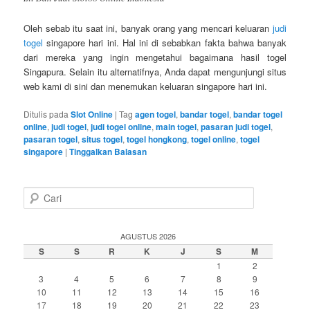
Oleh sebab itu saat ini, banyak orang yang mencari keluaran
judi
togel
singapore hari ini. Hal ini di sebabkan fakta bahwa banyak
dari mereka yang ingin mengetahui bagaimana hasil togel
Singapura. Selain itu alternatifnya, Anda dapat mengunjungi situs
web kami di sini dan menemukan keluaran singapore hari ini.
Ditulis pada
Slot Online
|
Tag
agen togel
,
bandar togel
,
bandar togel
online
,
judi togel
,
judi togel online
,
main togel
,
pasaran judi togel
,
pasaran togel
,
situs togel
,
togel hongkong
,
togel online
,
togel
singapore
|
Tinggalkan Balasan
C
a
r
i
AGUSTUS 2026
S
S
R
K
J
S
M
1
2
3
4
5
6
7
8
9
10
11
12
13
14
15
16
17
18
19
20
21
22
23