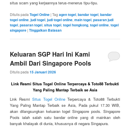
situs scam yang kerjaannya terus-menerus tipu-tipu.
Ditulis pada
Togel Online
|
Tag
agen togel
,
bandar togel
,
bandar
togel online
,
judi togel
,
judi togel online
,
main togel
,
pasaran judi
togel
,
pasaran togel
,
situs togel
,
togel hongkong
,
togel online
,
togel
singapore
|
Tinggalkan Balasan
Keluaran SGP Hari Ini Kami
Ambil Dari Singapore Pools
Ditulis pada
15 Januari 2026
Link Resmi Situs Togel Online Terpercaya & Toto88 Terbukti
Yang Paling Mantap Terbaik se Asia
Link Resmi
Situs Togel Online
Terpercaya & Toto88 Terbukti
Yang Paling Mantap Terbaik se Asia, Pada pukul 17.30 WIB,
akan dilangsungkan keluaran togel Singapore pools. Singapore
Pools ialah salah satu bandar online yang di mainkan oleh
banyak khalayak di dunia, khususnya di negara Singapura.