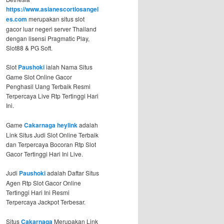
https://www.asianescortlosangel
es.com
merupakan situs slot
gacor luar negeri server Thailand
dengan lisensi Pragmatic Play,
Slot88 & PG Soft.
Slot
Paushoki
ialah Nama Situs
Game Slot Online Gacor
Penghasil Uang Terbaik Resmi
Terpercaya Live Rtp Tertinggi Hari
Ini.
Game
Cakarnaga heylink
adalah
Link Situs Judi Slot Online Terbaik
dan Terpercaya Bocoran Rtp Slot
Gacor Tertinggi Hari Ini Live.
Judi
Paushoki
adalah Daftar Situs
Agen Rtp Slot Gacor Online
Tertinggi Hari Ini Resmi
Terpercaya Jackpot Terbesar.
Situs
Cakarnaga
Merupakan Link