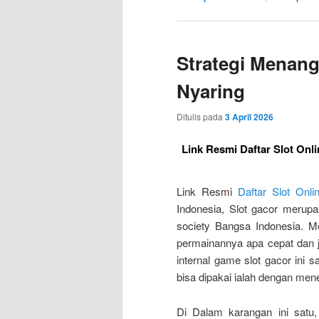
Strategi Menang
Nyaring
Ditulis pada
3 April 2026
Link Resmi Daftar Slot Onl
Link Resmi
Daftar Slot Onli
Indonesia, Slot gacor merupa
society Bangsa Indonesia. Me
permainannya apa cepat dan
internal game slot gacor ini s
bisa dipakai ialah dengan men
Di Dalam karangan ini satu,