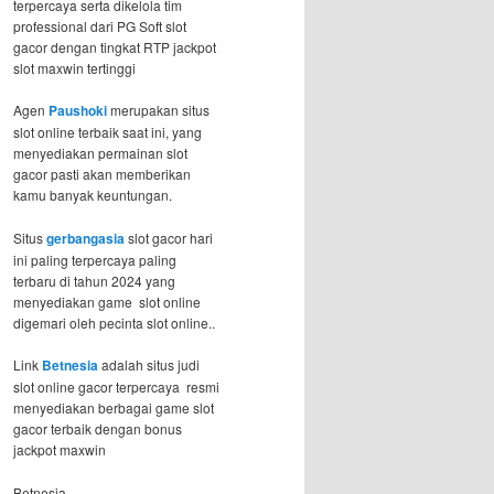
terpercaya serta dikelola tim
professional dari PG Soft slot
gacor dengan tingkat RTP jackpot
slot maxwin tertinggi
Agen
Paushoki
merupakan situs
slot online terbaik saat ini, yang
menyediakan permainan slot
gacor pasti akan memberikan
kamu banyak keuntungan.
Situs
gerbangasia
slot gacor hari
ini paling terpercaya paling
terbaru di tahun 2024 yang
menyediakan game slot online
digemari oleh pecinta slot online..
Link
Betnesia
adalah situs judi
slot online gacor terpercaya resmi
menyediakan berbagai game slot
gacor terbaik dengan bonus
jackpot maxwin
Betnesia