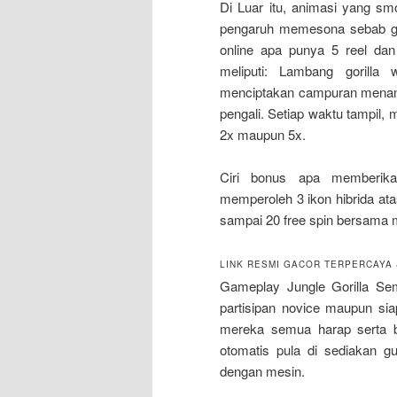
Di Luar itu, animasi yang s
pengaruh memesona sebab gam
online apa punya 5 reel dan 2
meliputi: Lambang gorilla
menciptakan campuran menang
pengali. Setiap waktu tampil, 
2x maupun 5x.
Ciri bonus apa memberika
memperoleh 3 ikon hibrida at
sampai 20 free spin bersama m
LINK RESMI GACOR TERPERCAYA 
Gameplay Jungle Gorilla Se
partisipan novice maupun sia
mereka semua harap serta be
otomatis pula di sediakan 
dengan mesin.