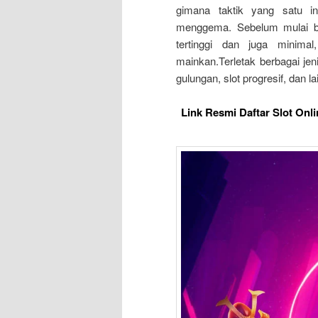
gimana taktik yang satu 
menggema. Sebelum mulai be
tertinggi dan juga minimal
mainkan.Terletak berbagai jeni
gulungan, slot progresif, dan l
Link Resmi Daftar Slot Onl