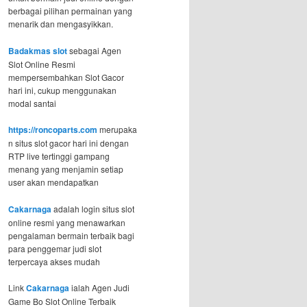
berbagai pilihan permainan yang
menarik dan mengasyikkan.
Badakmas slot
sebagai Agen
Slot Online Resmi
mempersembahkan Slot Gacor
hari ini, cukup menggunakan
modal santai
https://roncoparts.com
merupaka
n situs slot gacor hari ini dengan
RTP live tertinggi gampang
menang yang menjamin setiap
user akan mendapatkan
Cakarnaga
adalah login situs slot
online resmi yang menawarkan
pengalaman bermain terbaik bagi
para penggemar judi slot
terpercaya akses mudah
Link
Cakarnaga
ialah Agen Judi
Game Bo Slot Online Terbaik