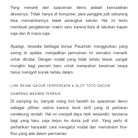
Yang menarik dari spaceman demo adalah kemudahan
aksesnya. Tidak hanya di komputer, para penggila judi sekarang
bisa memainkannya lewat perangkat seluler. Hal ini tentu
membuat pengalaman makin seru karena bisa di lakukan kapan
saja dan di mana saja.
Apalagi, tersedia berbagai bonus Paushoki menggiurkan yang
sering di update, menjadikan permainan ini semakin menarik
untuk dicoba. Dengan modal yang tidak terlalu besar, sangat
mungkin bagi pemain baru untuk merasakan keseruan tanpa
harus merogoh kocek terlalu dalam.
LINK RESMI GACOR TERPERCAYA & SLOT TOTO GACOR
GAMPANG MAXWIN TERBAIK
Di samping itu, banyak orang kini beralih ke spaceman demo
sebagai pilihan utama karena level skill yang di perlukan
cenderung rendah. Hal ini menjadi daya tarik tersendiri, terutama
bagi yang baru saja terjun ke dunia judi slot. Yang perlu di
perhatikan hanyalah cara mengatur modal dan memahami fitur-
fitur yang ada dalam permainan.