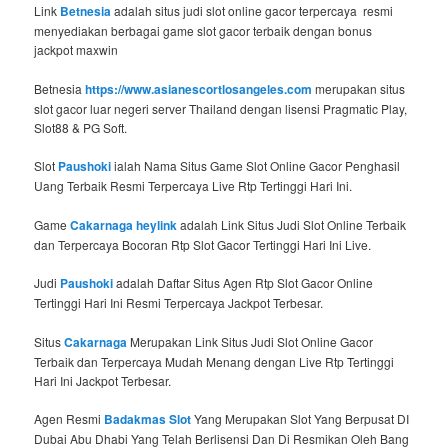
Link
Betnesia
adalah situs judi slot online gacor terpercaya resmi
menyediakan berbagai game slot gacor terbaik dengan bonus
jackpot maxwin
Betnesia
https://www.asianescortlosangeles.com
merupakan situs
slot gacor luar negeri server Thailand dengan lisensi Pragmatic Play,
Slot88 & PG Soft.
Slot
Paushoki
ialah Nama Situs Game Slot Online Gacor Penghasil
Uang Terbaik Resmi Terpercaya Live Rtp Tertinggi Hari Ini.
Game
Cakarnaga heylink
adalah Link Situs Judi Slot Online Terbaik
dan Terpercaya Bocoran Rtp Slot Gacor Tertinggi Hari Ini Live.
Judi
Paushoki
adalah Daftar Situs Agen Rtp Slot Gacor Online
Tertinggi Hari Ini Resmi Terpercaya Jackpot Terbesar.
Situs
Cakarnaga
Merupakan Link Situs Judi Slot Online Gacor
Terbaik dan Terpercaya Mudah Menang dengan Live Rtp Tertinggi
Hari Ini Jackpot Terbesar.
Agen Resmi
Badakmas Slot
Yang Merupakan Slot Yang Berpusat DI
Dubai Abu Dhabi Yang Telah Berlisensi Dan Di Resmikan Oleh Bang