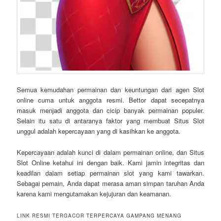
Semua kemudahan permainan dan keuntungan dari agen Slot
online cuma untuk anggota resmi. Bettor dapat secepatnya
masuk menjadi anggota dan cicip banyak permainan populer.
Selain itu satu di antaranya faktor yang membuat Situs Slot
unggul adalah kepercayaan yang di kasihkan ke anggota.
Kepercayaan adalah kunci di dalam permainan online, dan Situs
Slot Online ketahui ini dengan baik. Kami jamin integritas dan
keadilan dalam setiap permainan slot yang kami tawarkan.
Sebagai pemain, Anda dapat merasa aman simpan taruhan Anda
karena kami mengutamakan kejujuran dan keamanan.
LINK RESMI TERGACOR TERPERCAYA GAMPANG MENANG