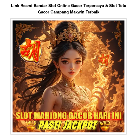
Link Resmi Bandar Slot Online Gacor Terpercaya & Slot Toto
Gacor Gampang Maxwin Terbaik