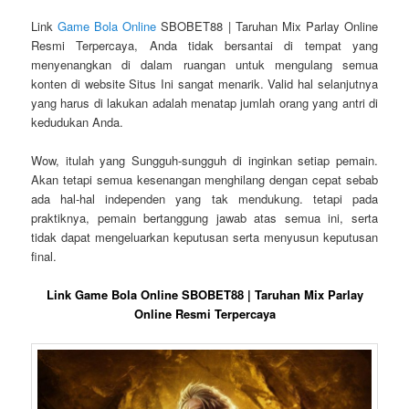
Link
Game Bola Online
SBOBET88 | Taruhan Mix Parlay Online
Resmi Terpercaya, Anda tidak bersantai di tempat yang
menyenangkan di dalam ruangan untuk mengulang semua
konten di website Situs Ini sangat menarik. Valid hal selanjutnya
yang harus di lakukan adalah menatap jumlah orang yang antri di
kedudukan Anda.
Wow, itulah yang Sungguh-sungguh di inginkan setiap pemain.
Akan tetapi semua kesenangan menghilang dengan cepat sebab
ada hal-hal independen yang tak mendukung. tetapi pada
praktiknya, pemain bertanggung jawab atas semua ini, serta
tidak dapat mengeluarkan keputusan serta menyusun keputusan
final.
Link Game Bola Online SBOBET88 | Taruhan Mix Parlay
Online Resmi Terpercaya