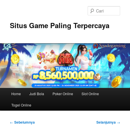
Langsung
ke
Cari
konten
utama
Situs Game Paling Terpercaya
Menu
Home
Judi Bola
Poker Online
Slot Online
utama
Togel Online
Navigasi
←
Sebelumnya
Selanjutnya
→
Tulisan