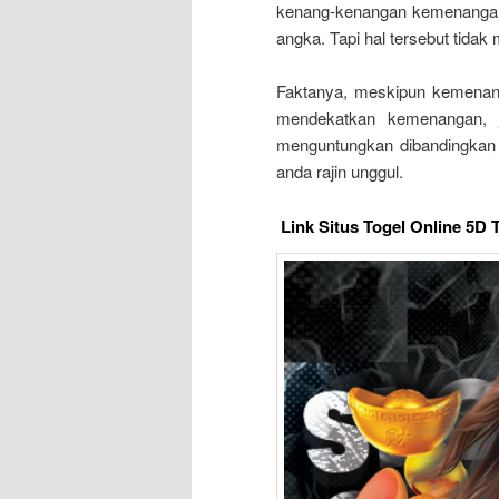
kenang-kenangan kemenangan m
angka. Tapi hal tersebut tid
Faktanya, meskipun kemenang
mendekatkan kemenangan, ja
menguntungkan dibandingkan y
anda rajin unggul.
Link Situs Togel Online 5D 