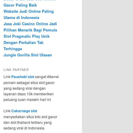
Gacor Paling Baik
Website Judi Online Paling
Utama di Indonesia
Jasa Joki Casino Online Jadi
Pilihan Menarik Bagi Pemula
Slot Pragmatic Play Unik
Dengan Perkalian Tak
Terhingga
Jungle Gorilla Slot Ulasan
LINK PARTNER
Link
Paushoki slot
sangat dikenal
pemain sebagai situs slot gacor
yang sedang viral dengan
layanan depo 10k memberikan
peluang cuan maxwin hari ini
Link
Cakarnaga slot
menyediakan situs toto slot gacor
dan slot thailand terbaru yang
sedang viral di Indonesia.