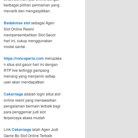
berbagai pilihan permainan yang
menarik dan mengasyikkan.
Badakmas slot
sebagai Agen
Slot Online Resmi
mempersembahkan Slot Gacor
hari ini, cukup menggunakan
modal santai
https://roncoparts.com
merupaka
n situs slot gacor hari ini dengan
RTP live tertinggi gampang
menang yang menjamin setiap
user akan mendapatkan
Cakarnaga
adalah login situs slot
online resmi yang menawarkan
pengalaman bermain terbaik bagi
para penggemar judi slot
terpercaya akses mudah
Link
Cakarnaga
ialah Agen Judi
Game Bo Slot Online Terbaik