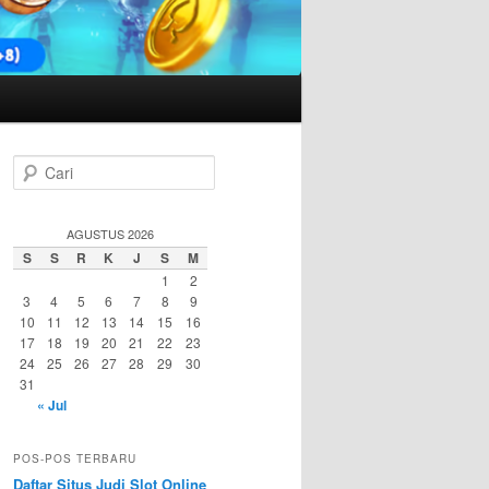
C
a
r
i
AGUSTUS 2026
S
S
R
K
J
S
M
1
2
3
4
5
6
7
8
9
10
11
12
13
14
15
16
17
18
19
20
21
22
23
24
25
26
27
28
29
30
31
« Jul
POS-POS TERBARU
Daftar Situs Judi Slot Online