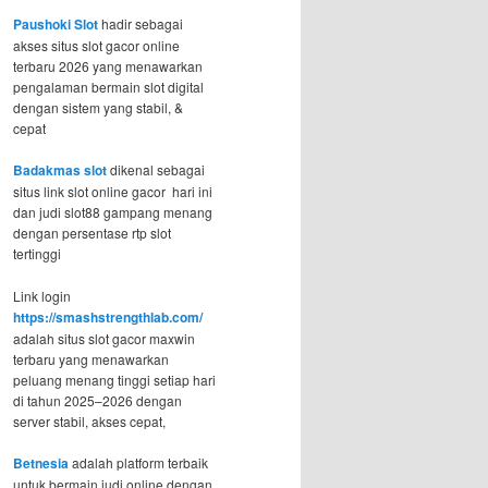
Paushoki Slot
hadir sebagai
akses situs slot gacor online
terbaru 2026 yang menawarkan
pengalaman bermain slot digital
dengan sistem yang stabil, &
cepat
Badakmas slot
dikenal sebagai
situs link slot online gacor hari ini
dan judi slot88 gampang menang
dengan persentase rtp slot
tertinggi
Link login
https://smashstrengthlab.com/
adalah situs slot gacor maxwin
terbaru yang menawarkan
peluang menang tinggi setiap hari
di tahun 2025–2026 dengan
server stabil, akses cepat,
Betnesia
adalah platform terbaik
untuk bermain judi online dengan