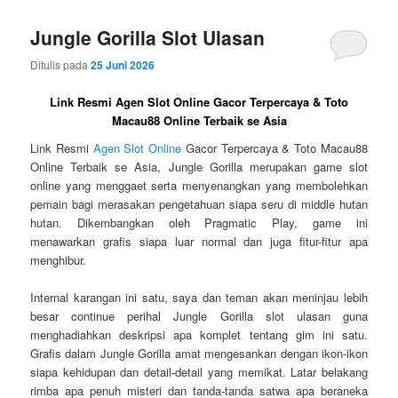
Jungle Gorilla Slot Ulasan
Ditulis pada
25 Juni 2026
Link Resmi Agen Slot Online Gacor Terpercaya & Toto
Macau88 Online Terbaik se Asia
Link Resmi
Agen Slot Online
Gacor Terpercaya & Toto Macau88
Online Terbaik se Asia, Jungle Gorilla merupakan game slot
online yang menggaet serta menyenangkan yang membolehkan
pemain bagi merasakan pengetahuan siapa seru di middle hutan
hutan. Dikembangkan oleh Pragmatic Play, game ini
menawarkan grafis siapa luar normal dan juga fitur-fitur apa
menghibur.
Internal karangan ini satu, saya dan teman akan meninjau lebih
besar continue perihal Jungle Gorilla slot ulasan guna
menghadiahkan deskripsi apa komplet tentang gim ini satu.
Grafis dalam Jungle Gorilla amat mengesankan dengan ikon-ikon
siapa kehidupan dan detail-detail yang memikat. Latar belakang
rimba apa penuh misteri dan tanda-tanda satwa apa beraneka