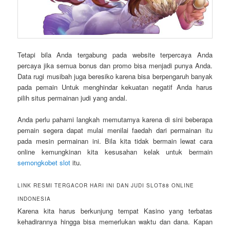
Tetapi bila Anda tergabung pada website terpercaya Anda
percaya jika semua bonus dan promo bisa menjadi punya Anda.
Data rugi musibah juga beresiko karena bisa berpengaruh banyak
pada pemain Untuk menghindar kekuatan negatif Anda harus
pilih situs permainan judi yang andal.
Anda perlu pahami langkah memutarnya karena di sini beberapa
pemain segera dapat mulai menilai faedah dari permainan itu
pada mesin permainan ini. Bila kita tidak bermain lewat cara
online kemungkinan kita kesusahan kelak untuk bermain
semongkobet slot
itu.
LINK RESMI TERGACOR HARI INI DAN JUDI SLOT88 ONLINE
INDONESIA
Karena kita harus berkunjung tempat Kasino yang terbatas
kehadirannya hingga bisa memerlukan waktu dan dana. Kapan