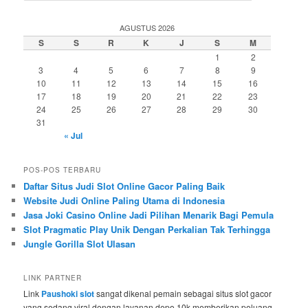
r
i
AGUSTUS 2026
S
S
R
K
J
S
M
1
2
3
4
5
6
7
8
9
10
11
12
13
14
15
16
17
18
19
20
21
22
23
24
25
26
27
28
29
30
31
« Jul
POS-POS TERBARU
Daftar Situs Judi Slot Online Gacor Paling Baik
Website Judi Online Paling Utama di Indonesia
Jasa Joki Casino Online Jadi Pilihan Menarik Bagi Pemula
Slot Pragmatic Play Unik Dengan Perkalian Tak Terhingga
Jungle Gorilla Slot Ulasan
LINK PARTNER
Link
Paushoki slot
sangat dikenal pemain sebagai situs slot gacor
yang sedang viral dengan layanan depo 10k memberikan peluang