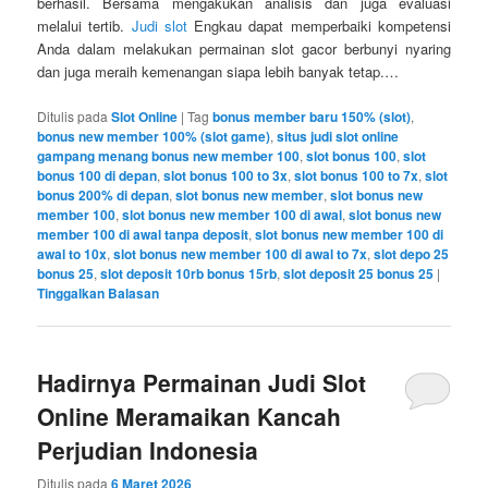
berhasil. Bersama mengakukan analisis dan juga evaluasi
melalui tertib.
Judi slot
Engkau dapat memperbaiki kompetensi
Anda dalam melakukan permainan slot gacor berbunyi nyaring
dan juga meraih kemenangan siapa lebih banyak tetap.…
Ditulis pada
Slot Online
|
Tag
bonus member baru 150% (slot)
,
bonus new member 100% (slot game)
,
situs judi slot online
gampang menang bonus new member 100
,
slot bonus 100
,
slot
bonus 100 di depan
,
slot bonus 100 to 3x
,
slot bonus 100 to 7x
,
slot
bonus 200% di depan
,
slot bonus new member
,
slot bonus new
member 100
,
slot bonus new member 100 di awal
,
slot bonus new
member 100 di awal tanpa deposit
,
slot bonus new member 100 di
awal to 10x
,
slot bonus new member 100 di awal to 7x
,
slot depo 25
bonus 25
,
slot deposit 10rb bonus 15rb
,
slot deposit 25 bonus 25
|
Tinggalkan Balasan
Hadirnya Permainan Judi Slot
Online Meramaikan Kancah
Perjudian Indonesia
Ditulis pada
6 Maret 2026