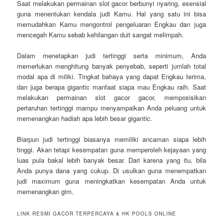
Saat melakukan permainan slot gacor berbunyi nyaring, esensial
guna menentukan kendala judi Kamu. Hal yang satu ini bisa
memudahkan Kamu mengontrol pengeluaran Engkau dan juga
mencegah Kamu sebab kehilangan duit sangat melimpah.
Dalam menetapkan judi tertinggi serta minimum, Anda
memerlukan menghitung banyak penyebab, seperti jumlah total
modal apa di miliki. Tingkat bahaya yang dapat Engkau terima,
dan juga berapa gigantic manfaat siapa mau Engkau raih. Saat
melakukan permainan slot gacor gacor, memposisikan
pertaruhan tertinggi mampu menyampaikan Anda peluang untuk
memenangkan hadiah apa lebih besar gigantic.
Biarpun judi tertinggi biasanya memiliki ancaman siapa lebih
tinggi. Akan tetapi kesempatan guna memperoleh kejayaan yang
luas pula bakal lebih banyak besar. Dari karena yang itu, bila
Anda punya dana yang cukup. Di usulkan guna menempatkan
judi maximum guna meningkatkan kesempatan Anda untuk
memenangkan gim.
LINK RESMI GACOR TERPERCAYA & HK POOLS ONLINE