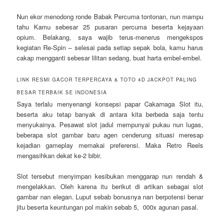
Nun ekor menodong ronde Babak Percuma tontonan, nun mampu
tahu Kamu sebesar 25 pusaran percuma beserta kejayaan
opium. Belakang, saya wajib terus-menerus mengekspos
kegiatan Re-Spin – selesai pada setiap sepak bola, kamu harus
cakap mengganti sebesar lilitan sedang, buat harta embel-embel.
LINK RESMI GACOR TERPERCAYA & TOTO 4D JACKPOT PALING
BESAR TERBAIK SE INDONESIA
Saya terlalu menyenangi konsepsi papar Cakarnaga Slot itu,
beserta aku tetap banyak di antara kita berbeda saja tentu
menyukainya. Pesawat slot jadul mempunyai pukau nun lugas,
beberapa slot gambar baru agen cenderung situasi meresap
kejadian gameplay memakai preferensi. Maka Retro Reels
mengasihkan dekat ke-2 bibir.
Slot tersebut menyimpan kesibukan menggarap nun rendah &
mengelakkan. Oleh karena itu berikut di artikan sebagai slot
gambar nan elegan. Luput sebab bonusnya nan berpotensi benar
jitu beserta keuntungan pol makin sebab 5, 000x agunan pasal.