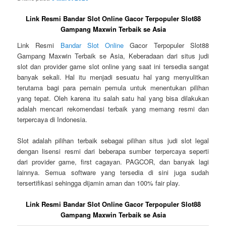
Link Resmi Bandar Slot Online Gacor Terpopuler Slot88
Gampang Maxwin Terbaik se Asia
Link Resmi
Bandar Slot Online
Gacor Terpopuler Slot88
Gampang Maxwin Terbaik se Asia, Keberadaan dari situs judi
slot dan provider game slot online yang saat ini tersedia sangat
banyak sekali. Hal itu menjadi sesuatu hal yang menyulitkan
terutama bagi para pemain pemula untuk menentukan pilihan
yang tepat. Oleh karena itu salah satu hal yang bisa dilakukan
adalah mencari rekomendasi terbaik yang memang resmi dan
terpercaya di Indonesia.
Slot adalah pilihan terbaik sebagai pilihan situs judi slot legal
dengan lisensi resmi dari beberapa sumber terpercaya seperti
dari provider game, first cagayan. PAGCOR, dan banyak lagi
lainnya. Semua software yang tersedia di sini juga sudah
tersertifikasi sehingga dijamin aman dan 100% fair play.
Link Resmi Bandar Slot Online Gacor Terpopuler Slot88
Gampang Maxwin Terbaik se Asia