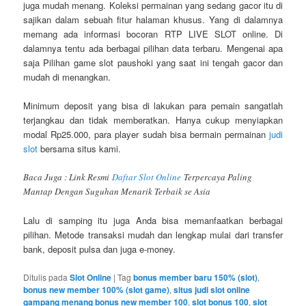
juga mudah menang. Koleksi permainan yang sedang gacor itu di
sajikan dalam sebuah fitur halaman khusus. Yang di dalamnya
memang ada informasi bocoran RTP LIVE SLOT online. Di
dalamnya tentu ada berbagai pilihan data terbaru. Mengenai apa
saja Pilihan game slot paushoki yang saat ini tengah gacor dan
mudah di menangkan.
Minimum deposit yang bisa di lakukan para pemain sangatlah
terjangkau dan tidak memberatkan. Hanya cukup menyiapkan
modal Rp25.000, para player sudah bisa bermain permainan
judi
slot
bersama situs kami.
Baca Juga : Link Resmi
Daftar Slot Online
Terpercaya Paling
Mantap Dengan Suguhan Menarik Terbaik se Asia
Lalu di samping itu juga Anda bisa memanfaatkan berbagai
pilihan. Metode transaksi mudah dan lengkap mulai dari transfer
bank, deposit pulsa dan juga e-money.
Ditulis pada
Slot Online
|
Tag
bonus member baru 150% (slot)
,
bonus new member 100% (slot game)
,
situs judi slot online
gampang menang bonus new member 100
,
slot bonus 100
,
slot