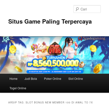
Langsung
Langsung
ke
ke
Cari
konten
konten
utama
sekunder
Situs Game Paling Terpercaya
Menu
Home
Judi Bola
Poker Online
Slot Online
utama
Togel Online
ARSIP TAG:
SLOT BONUS NEW MEMBER 100 DI AWAL TO 7X