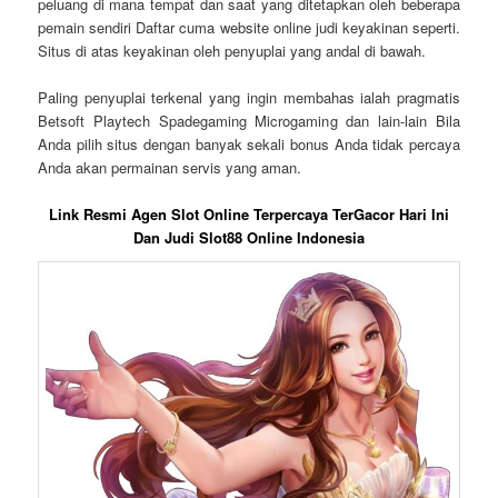
peluang di mana tempat dan saat yang ditetapkan oleh beberapa
pemain sendiri Daftar cuma website online judi keyakinan seperti.
Situs di atas keyakinan oleh penyuplai yang andal di bawah.
Paling penyuplai terkenal yang ingin membahas ialah pragmatis
Betsoft Playtech Spadegaming Microgaming dan lain-lain Bila
Anda pilih situs dengan banyak sekali bonus Anda tidak percaya
Anda akan permainan servis yang aman.
Link Resmi Agen Slot Online Terpercaya TerGacor Hari Ini
Dan Judi Slot88 Online Indonesia