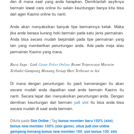
dan di mana saat yang anda harapkan. Demikianlah asyiknya
bermain lewat cara online itu selain keuntungan banya kita bisa
dari agen Kasino online itu nanti.
Anda akan menyaksikan banyak tipe bermainnya kelak. Maka
jika anda berasa kurang hoki bermain pada satu jenis permainan.
Anda bisa secara mudah berpindah pada tipe permainan yang
lain yang memberikan peruntungan anda. Ada pada meja atau
permainan Kasino yang mana.
Baca Juga : Link
Game Poker Online
Resmi Terpercaya Maxwin
Terbukti Gampang Menang Setiap Hari Terbesar se Asi
Di mana dengan peruntungan itu pasti kemenangan itu akan
secara mudah anda dapatkan saat anda bermain Kasino itu
nanti. Secara tepat dan menyaksikan peruntungan anda. Dengan
demikian keuntungan dari bermain
judi slot
itu bisa anda bisa
secara mudah di saat anda bermain.
Ditulis pada
Slot Online
|
Tag
bonus member baru 150% (slot)
,
bonus new member 100% (slot game)
,
situs judi slot online
gampang menang bonus new member 100
,
slot bonus 100
,
slot