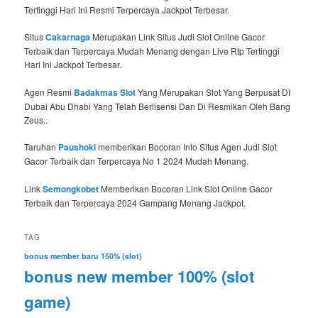
Tertinggi Hari Ini Resmi Terpercaya Jackpot Terbesar.
Situs
Cakarnaga
Merupakan Link Situs Judi Slot Online Gacor
Terbaik dan Terpercaya Mudah Menang dengan Live Rtp Tertinggi
Hari Ini Jackpot Terbesar.
Agen Resmi
Badakmas Slot
Yang Merupakan Slot Yang Berpusat DI
Dubai Abu Dhabi Yang Telah Berlisensi Dan Di Resmikan Oleh Bang
Zeus..
Taruhan
Paushoki
memberikan Bocoran Info Situs Agen Judi Slot
Gacor Terbaik dan Terpercaya No 1 2024 Mudah Menang.
Link
Semongkobet
Memberikan Bocoran Link Slot Online Gacor
Terbaik dan Terpercaya 2024 Gampang Menang Jackpot.
TAG
bonus member baru 150% (slot)
bonus new member 100% (slot
game)