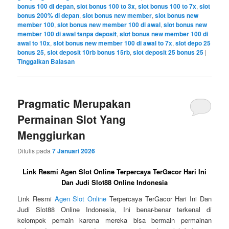
bonus 100 di depan
,
slot bonus 100 to 3x
,
slot bonus 100 to 7x
,
slot
bonus 200% di depan
,
slot bonus new member
,
slot bonus new
member 100
,
slot bonus new member 100 di awal
,
slot bonus new
member 100 di awal tanpa deposit
,
slot bonus new member 100 di
awal to 10x
,
slot bonus new member 100 di awal to 7x
,
slot depo 25
bonus 25
,
slot deposit 10rb bonus 15rb
,
slot deposit 25 bonus 25
|
Tinggalkan Balasan
Pragmatic Merupakan
Permainan Slot Yang
Menggiurkan
Ditulis pada
7 Januari 2026
Link Resmi Agen Slot Online Terpercaya TerGacor Hari Ini
Dan Judi Slot88 Online Indonesia
Link Resmi
Agen Slot Online
Terpercaya TerGacor Hari Ini Dan
Judi Slot88 Online Indonesia, Ini benar-benar terkenal di
kelompok pemain karena mereka bisa bermain permainan