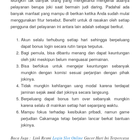
Mungkin tak banyak orang yang mengetahui mengenai adanya
pelayanan berupa joki saat bermain judi daring. Padahal ada
banyak manfaat yang mampu di berikan ketika Anda sudah mulai
menggunakan fitur tersebut. Benefit untuk di rasakan oleh setiap
pengguna dari pelayanan ini antara lain adalah sebagai berikut.
Akun selalu terhubung setiap hari sehingga berpeluang
dapat bonus login secara rutin tanpa terputus.
Bagi pemula, bisa dibantu menang dan dapat keuntungan
oleh joki meskipun belum menguasai permainan.
Bisa berfokus untuk mengejar keuntungan sebanyak
mungkin dengan komisi sesuai perjanjian dengan pihak
jokinya.
Tidak mungkin kehilangan uang modal karena terdapat
jaminan sejak awal dari jokinya secara langsung.
Berpeluang dapat bonus turn over sebanyak mungkin
karena selalu di mainkan setiap hari sepanjang waktu.
Mampu fokus terhadap kesibukan pribadi, namun game
perjudian Cakarnaga tetap berjalan lancar berkat bantuan
jokinya.
Baca Juga : Link Resmi
Login Slot Online
Gacor Hari Ini Terpercaya