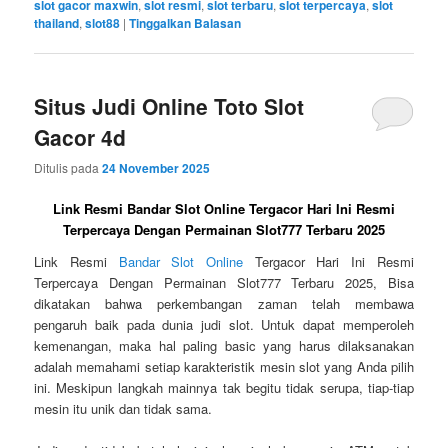
slot gacor maxwin
,
slot resmi
,
slot terbaru
,
slot terpercaya
,
slot
thailand
,
slot88
|
Tinggalkan Balasan
Situs Judi Online Toto Slot
Gacor 4d
Ditulis pada
24 November 2025
Link Resmi Bandar Slot Online Tergacor Hari Ini Resmi
Terpercaya Dengan Permainan Slot777 Terbaru 2025
Link Resmi
Bandar Slot Online
Tergacor Hari Ini Resmi
Terpercaya Dengan Permainan Slot777 Terbaru 2025, Bisa
dikatakan bahwa perkembangan zaman telah membawa
pengaruh baik pada dunia judi slot. Untuk dapat memperoleh
kemenangan, maka hal paling basic yang harus dilaksanakan
adalah memahami setiap karakteristik mesin slot yang Anda pilih
ini. Meskipun langkah mainnya tak begitu tidak serupa, tiap-tiap
mesin itu unik dan tidak sama.