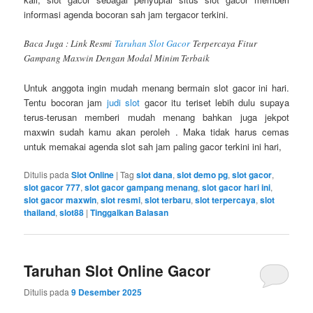
informasi agenda bocoran sah jam tergacor terkini.
Baca Juga : Link Resmi
Taruhan Slot Gacor
Terpercaya Fitur
Gampang Maxwin Dengan Modal Minim Terbaik
Untuk anggota ingin mudah menang bermain slot gacor ini hari.
Tentu bocoran jam
judi slot
gacor itu teriset lebih dulu supaya
terus-terusan memberi mudah menang bahkan juga jekpot
maxwin sudah kamu akan peroleh . Maka tidak harus cemas
untuk memakai agenda slot sah jam paling gacor terkini ini hari,
Ditulis pada
Slot Online
|
Tag
slot dana
,
slot demo pg
,
slot gacor
,
slot gacor 777
,
slot gacor gampang menang
,
slot gacor hari ini
,
slot gacor maxwin
,
slot resmi
,
slot terbaru
,
slot terpercaya
,
slot
thailand
,
slot88
|
Tinggalkan Balasan
Taruhan Slot Online Gacor
Ditulis pada
9 Desember 2025