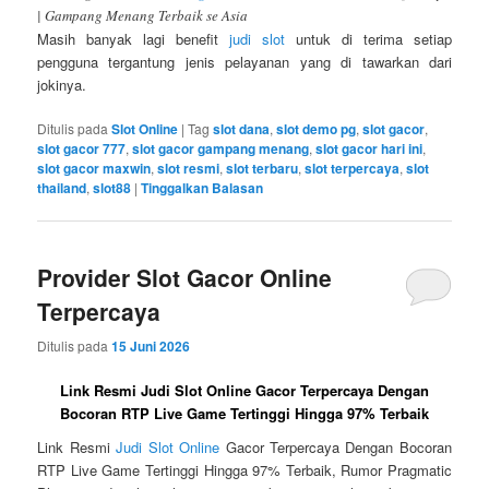
| Gampang Menang Terbaik se Asia
Masih banyak lagi benefit
judi slot
untuk di terima setiap
pengguna tergantung jenis pelayanan yang di tawarkan dari
jokinya.
Ditulis pada
Slot Online
|
Tag
slot dana
,
slot demo pg
,
slot gacor
,
slot gacor 777
,
slot gacor gampang menang
,
slot gacor hari ini
,
slot gacor maxwin
,
slot resmi
,
slot terbaru
,
slot terpercaya
,
slot
thailand
,
slot88
|
Tinggalkan Balasan
Provider Slot Gacor Online
Terpercaya
Ditulis pada
15 Juni 2026
Link Resmi Judi Slot Online Gacor Terpercaya Dengan
Bocoran RTP Live Game Tertinggi Hingga 97% Terbaik
Link Resmi
Judi Slot Online
Gacor Terpercaya Dengan Bocoran
RTP Live Game Tertinggi Hingga 97% Terbaik, Rumor Pragmatic