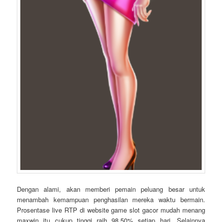
Dengan alami, akan memberi pemain peluang besar untuk
menambah kemampuan penghasilan mereka waktu bermain.
Prosentase live RTP di website game slot gacor mudah menang
maxwin itu cukup tinggi raih 98.50% setiap hari. Selainnya