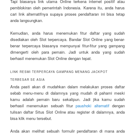
Tapi biasanya link utama Online terkena internet positif atau
pemblokiran oleh pemerintah Indonesia. Karena itu, anda harus
cari link alternatifnya supaya proses pendaftaran ini bisa tetap
anda langsungkan.
Kemudian, anda harus menemukan fitur daftar yang sudah
disediakan oleh Slot terpercaya. Bandar Slot Online yang benar-
benar terpercaya biasanya mempunyai fitur-fitur yang gampang
dimengerti oleh para pemain. Jadi untuk anda yang sudah
berhasil menemukan Slot Online dengan tepat.
LINK RESMI TERPERCAYA GAMPANG MENANG JACKPOT
TERBESAR SE ASIA
Anda pasti akan di mudahkan dalam melakukan proses daftar
sebab menu-menu di dalamnya yang mudah di pahami meski
kamu adalah pemain baru sekalipun. Jadi jika kamu sudah
berhasil menemukan sebuah fitur
paushoki alternatif
dengan
tulisan daftar Situs Slot Online atau register di dalamnya, anda
bisa klik menu tersebut.
Anda akan melihat sebuah formulir pendaftaran di mana anda