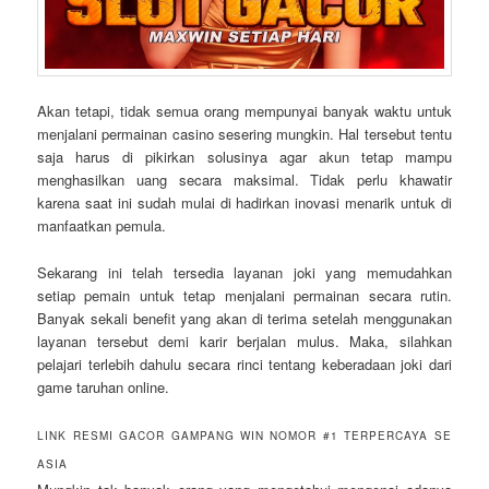
Akan tetapi, tidak semua orang mempunyai banyak waktu untuk
menjalani permainan casino sesering mungkin. Hal tersebut tentu
saja harus di pikirkan solusinya agar akun tetap mampu
menghasilkan uang secara maksimal. Tidak perlu khawatir
karena saat ini sudah mulai di hadirkan inovasi menarik untuk di
manfaatkan pemula.
Sekarang ini telah tersedia layanan joki yang memudahkan
setiap pemain untuk tetap menjalani permainan secara rutin.
Banyak sekali benefit yang akan di terima setelah menggunakan
layanan tersebut demi karir berjalan mulus. Maka, silahkan
pelajari terlebih dahulu secara rinci tentang keberadaan joki dari
game taruhan online.
LINK RESMI GACOR GAMPANG WIN NOMOR #1 TERPERCAYA SE
ASIA