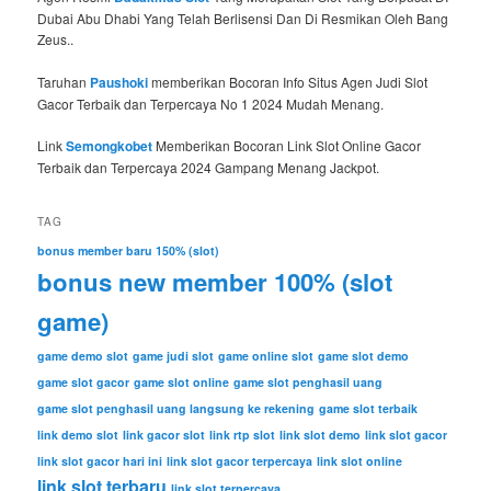
Dubai Abu Dhabi Yang Telah Berlisensi Dan Di Resmikan Oleh Bang
Zeus..
Taruhan
Paushoki
memberikan Bocoran Info Situs Agen Judi Slot
Gacor Terbaik dan Terpercaya No 1 2024 Mudah Menang.
Link
Semongkobet
Memberikan Bocoran Link Slot Online Gacor
Terbaik dan Terpercaya 2024 Gampang Menang Jackpot.
TAG
bonus member baru 150% (slot)
bonus new member 100% (slot
game)
game demo slot
game judi slot
game online slot
game slot demo
game slot gacor
game slot online
game slot penghasil uang
game slot penghasil uang langsung ke rekening
game slot terbaik
link demo slot
link gacor slot
link rtp slot
link slot demo
link slot gacor
link slot gacor hari ini
link slot gacor terpercaya
link slot online
link slot terbaru
link slot terpercaya