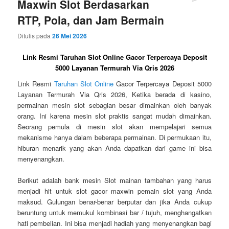
Maxwin Slot Berdasarkan
RTP, Pola, dan Jam Bermain
Ditulis pada
26 Mei 2026
Link Resmi Taruhan Slot Online Gacor Terpercaya Deposit
5000 Layanan Termurah Via Qris 2026
Link Resmi
Taruhan Slot Online
Gacor Terpercaya Deposit 5000
Layanan Termurah Via Qris 2026, Ketika berada di kasino,
permainan mesin slot sebagian besar dimainkan oleh banyak
orang. Ini karena mesin slot praktis sangat mudah dimainkan.
Seorang pemula di mesin slot akan mempelajari semua
mekanisme hanya dalam beberapa permainan. Di permukaan itu,
hiburan menarik yang akan Anda dapatkan dari game ini bisa
menyenangkan.
Berikut adalah bank mesin Slot mainan tambahan yang harus
menjadi hit untuk slot gacor maxwin pemain slot yang Anda
maksud. Gulungan benar-benar berputar dan jika Anda cukup
beruntung untuk memukul kombinasi bar / tujuh, menghangatkan
hati pembelian. Ini bisa menjadi hadiah yang menyenangkan bagi