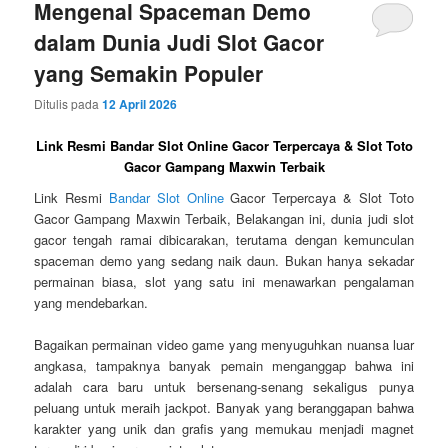
Mengenal Spaceman Demo
dalam Dunia Judi Slot Gacor
yang Semakin Populer
Ditulis pada
12 April 2026
Link Resmi Bandar Slot Online Gacor Terpercaya & Slot Toto
Gacor Gampang Maxwin Terbaik
Link Resmi
Bandar Slot Online
Gacor Terpercaya & Slot Toto
Gacor Gampang Maxwin Terbaik, Belakangan ini, dunia judi slot
gacor tengah ramai dibicarakan, terutama dengan kemunculan
spaceman demo yang sedang naik daun. Bukan hanya sekadar
permainan biasa, slot yang satu ini menawarkan pengalaman
yang mendebarkan.
Bagaikan permainan video game yang menyuguhkan nuansa luar
angkasa, tampaknya banyak pemain menganggap bahwa ini
adalah cara baru untuk bersenang-senang sekaligus punya
peluang untuk meraih jackpot. Banyak yang beranggapan bahwa
karakter yang unik dan grafis yang memukau menjadi magnet