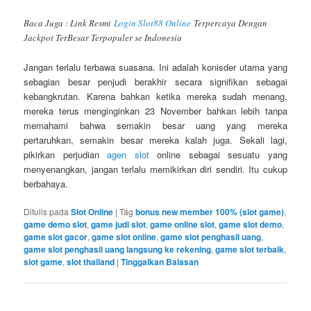
Baca Juga : Link Resmi
Login Slot88 Online
Terpercaya Dengan
Jackpot TerBesar Terpopuler se Indonesia
Jangan terlalu terbawa suasana. Ini adalah konisder utama yang
sebagian besar penjudi berakhir secara signifikan sebagai
kebangkrutan. Karena bahkan ketika mereka sudah menang,
mereka terus menginginkan 23 November bahkan lebih tanpa
memahami bahwa semakin besar uang yang mereka
pertaruhkan, semakin besar mereka kalah juga. Sekali lagi,
pikirkan perjudian
agen slot
online sebagai sesuatu yang
menyenangkan, jangan terlalu memikirkan diri sendiri. Itu cukup
berbahaya.
Ditulis pada
Slot Online
|
Tag
bonus new member 100% (slot game)
,
game demo slot
,
game judi slot
,
game online slot
,
game slot demo
,
game slot gacor
,
game slot online
,
game slot penghasil uang
,
game slot penghasil uang langsung ke rekening
,
game slot terbaik
,
slot game
,
slot thailand
|
Tinggalkan Balasan