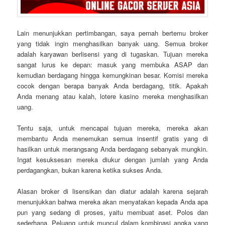
Lain menunjukkan pertimbangan, saya pernah bertemu broker
yang tidak ingin menghasilkan banyak uang. Semua broker
adalah karyawan berlisensi yang di tugaskan. Tujuan mereka
sangat lurus ke depan: masuk yang membuka ASAP dan
kemudian berdagang hingga kemungkinan besar. Komisi mereka
cocok dengan berapa banyak Anda berdagang, titik. Apakah
Anda menang atau kalah, lotere kasino mereka menghasilkan
uang.
Tentu saja, untuk mencapai tujuan mereka, mereka akan
membantu Anda menemukan semua insentif gratis yang di
hasilkan untuk merangsang Anda berdagang sebanyak mungkin.
Ingat kesuksesan mereka diukur dengan jumlah yang Anda
perdagangkan, bukan karena ketika sukses Anda.
Alasan broker di lisensikan dan diatur adalah karena sejarah
menunjukkan bahwa mereka akan menyatakan kepada Anda apa
pun yang sedang di proses, yaitu membuat aset. Polos dan
sederhana. Peluang untuk muncul dalam kombinasi angka yang