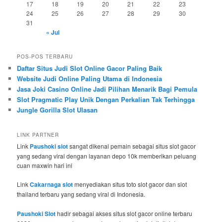
17
18
19
20
21
22
23
24
25
26
27
28
29
30
31
« Jul
POS-POS TERBARU
Daftar Situs Judi Slot Online Gacor Paling Baik
Website Judi Online Paling Utama di Indonesia
Jasa Joki Casino Online Jadi Pilihan Menarik Bagi Pemula
Slot Pragmatic Play Unik Dengan Perkalian Tak Terhingga
Jungle Gorilla Slot Ulasan
LINK PARTNER
Link
Paushoki slot
sangat dikenal pemain sebagai situs slot gacor
yang sedang viral dengan layanan depo 10k memberikan peluang
cuan maxwin hari ini
Link
Cakarnaga slot
menyediakan situs toto slot gacor dan slot
thailand terbaru yang sedang viral di Indonesia.
Paushoki Slot
hadir sebagai akses situs slot gacor online terbaru