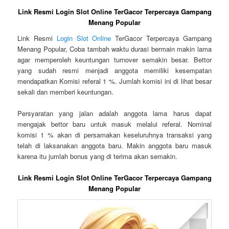
Link Resmi Login Slot Online TerGacor Terpercaya Gampang
Menang Popular
Link Resmi
Login Slot Online
TerGacor Terpercaya Gampang
Menang Popular, Coba tambah waktu durasi bermain makin lama
agar memperoleh keuntungan turnover semakin besar. Bettor
yang sudah resmi menjadi anggota memiliki kesempatan
mendapatkan Komisi referal 1 %. Jumlah komisi ini di lihat besar
sekali dan memberi keuntungan.
Persyaratan yang jalan adalah anggota lama harus dapat
mengajak bettor baru untuk masuk melalui referal. Nominal
komisi 1 % akan di persamakan keseluruhnya transaksi yang
telah di laksanakan anggota baru. Makin anggota baru masuk
karena itu jumlah bonus yang di terima akan semakin.
Link Resmi Login Slot Online TerGacor Terpercaya Gampang
Menang Popular