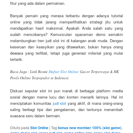
fitur yang ada dalam permainan.
Banyak pemain yang merasa terbantu dengan adanya tutorial
online yang tidak jarang memperlihatkan strategi jitu untuk
mendapatkan hasil maksimal. Apakah Anda salah satu yang
sudah mencobanya? Kemunculan spaceman demo semakin
melambungkan tren judi slot ini di kalangan anak muda. Dengan
keseruan dan keasyikan yang ditawarkan, bukan hanya orang
dewasa yang terlibat, tetapi juga generasi milenial yang mulai
tertarik.
Baca Juga : Link Resmi
Daftar Slot Online
Gacor Terpercaya & HK
Pools Online Terpopuler se Indonesi
Diskusi seputar slot ini pun marak di berbagai platform media
sosial dengan meme lucu dan konten menarik lainnya. Hal ini
menciptakan komunitas
judi slot
yang aktif, di mana orang-orang
saling berbagi tips dan pengalaman, dan tentunya menambah
suasana seru dalam bermain.
Ditulis pada
Slot Online
|
Tag
bonus new member 100% (slot game)
,
game demo slot
,
game judi slot
,
game online slot
,
game slot demo
,