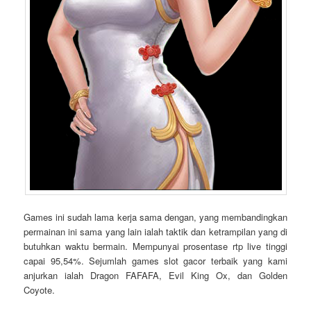
Games ini sudah lama kerja sama dengan, yang membandingkan
permainan ini sama yang lain ialah taktik dan ketrampilan yang di
butuhkan waktu bermain. Mempunyai prosentase rtp live tinggi
capai 95,54%. Sejumlah games slot gacor terbaik yang kami
anjurkan ialah Dragon FAFAFA, Evil King Ox, dan Golden
Coyote.