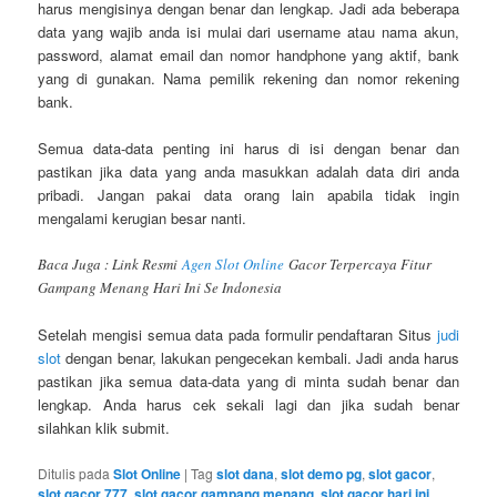
harus mengisinya dengan benar dan lengkap. Jadi ada beberapa
data yang wajib anda isi mulai dari username atau nama akun,
password, alamat email dan nomor handphone yang aktif, bank
yang di gunakan. Nama pemilik rekening dan nomor rekening
bank.
Semua data-data penting ini harus di isi dengan benar dan
pastikan jika data yang anda masukkan adalah data diri anda
pribadi. Jangan pakai data orang lain apabila tidak ingin
mengalami kerugian besar nanti.
Baca Juga : Link Resmi
Agen Slot Online
Gacor Terpercaya Fitur
Gampang Menang Hari Ini Se Indonesia
Setelah mengisi semua data pada formulir pendaftaran Situs
judi
slot
dengan benar, lakukan pengecekan kembali. Jadi anda harus
pastikan jika semua data-data yang di minta sudah benar dan
lengkap. Anda harus cek sekali lagi dan jika sudah benar
silahkan klik submit.
Ditulis pada
Slot Online
|
Tag
slot dana
,
slot demo pg
,
slot gacor
,
slot gacor 777
,
slot gacor gampang menang
,
slot gacor hari ini
,