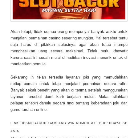
Akan tetapi, tidak semua orang mempunyai banyak waktu untuk
menjalani permainan casino sesering mungkin. Hal tersebut tentu
saja harus di pikirkan solusinya agar akun tetap mampu
menghasilkan uang secara maksimal. Tidak perlu khawatir
karena saat ini sudah mulai di hadirkan inovasi menarik untuk di
manfaatkan pemula.
Sekarang ini telah tersedia layanan joki yang memudahkan
setiap pemain untuk tetap menjalani permainan secara rutin.
Banyak sekali benefit yang akan di terima setelah menggunakan
layanan tersebut demi karir berjalan mulus. Maka, silahkan
pelajari terlebih dahulu secara rinci tentang keberadaan joki dari
game taruhan online.
LINK RESMI GACOR GAMPANG WIN NOMOR #1 TERPERCAYA SE
ASIA