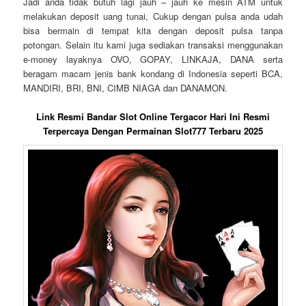
Jadi anda tidak butuh lagi jauh – jauh ke mesin ATM untuk
melakukan deposit uang tunai, Cukup dengan pulsa anda udah
bisa bermain di tempat kita dengan deposit pulsa tanpa
potongan. Selain itu kami juga sediakan transaksi menggunakan
e-money layaknya OVO, GOPAY, LINKAJA, DANA serta
beragam macam jenis bank kondang di Indonesia seperti BCA,
MANDIRI, BRI, BNI, CIMB NIAGA dan DANAMON.
Link Resmi Bandar Slot Online Tergacor Hari Ini Resmi
Terpercaya Dengan Permainan Slot777 Terbaru 2025