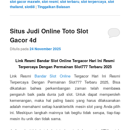
slot gacor maxwin
,
slot resmi
,
slot terbaru
,
slot terpercaya
,
slot
thailand
,
slot88
|
Tinggalkan Balasan
Situs Judi Online Toto Slot
Gacor 4d
Ditulis pada
24 November 2025
Link Resmi Bandar Slot Online Tergacor Hari Ini Resmi
Terpercaya Dengan Permainan Slot777 Terbaru 2025
Link Resmi
Bandar Slot Online
Tergacor Hari Ini Resmi
Terpercaya Dengan Permainan Slot777 Terbaru 2025, Bisa
dikatakan bahwa perkembangan zaman telah membawa
pengaruh baik pada dunia judi slot. Untuk dapat memperoleh
kemenangan, maka hal paling basic yang harus dilaksanakan
adalah memahami setiap karakteristik mesin slot yang Anda pilih
ini. Meskipun langkah mainnya tak begitu tidak serupa, tiap-tiap
mesin itu unik dan tidak sama.