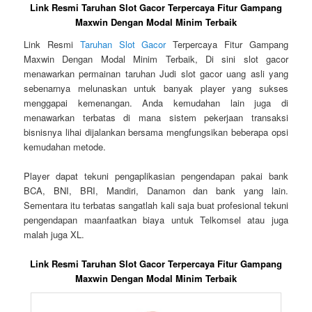
Link Resmi Taruhan Slot Gacor Terpercaya Fitur Gampang
Maxwin Dengan Modal Minim Terbaik
Link Resmi
Taruhan Slot Gacor
Terpercaya Fitur Gampang
Maxwin Dengan Modal Minim Terbaik, Di sini slot gacor
menawarkan permainan taruhan Judi slot gacor uang asli yang
sebenarnya melunaskan untuk banyak player yang sukses
menggapai kemenangan. Anda kemudahan lain juga di
menawarkan terbatas di mana sistem pekerjaan transaksi
bisnisnya lihai dijalankan bersama mengfungsikan beberapa opsi
kemudahan metode.
Player dapat tekuni pengaplikasian pengendapan pakai bank
BCA, BNI, BRI, Mandiri, Danamon dan bank yang lain.
Sementara itu terbatas sangatlah kali saja buat profesional tekuni
pengendapan maanfaatkan biaya untuk Telkomsel atau juga
malah juga XL.
Link Resmi Taruhan Slot Gacor Terpercaya Fitur Gampang
Maxwin Dengan Modal Minim Terbaik