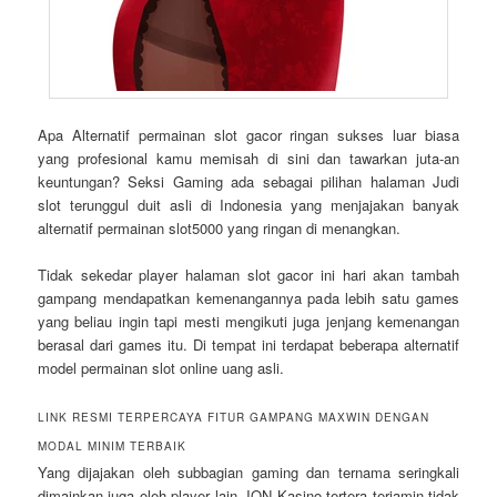
Apa Alternatif permainan slot gacor ringan sukses luar biasa
yang profesional kamu memisah di sini dan tawarkan juta-an
keuntungan? Seksi Gaming ada sebagai pilihan halaman Judi
slot terunggul duit asli di Indonesia yang menjajakan banyak
alternatif permainan slot5000 yang ringan di menangkan.
Tidak sekedar player halaman slot gacor ini hari akan tambah
gampang mendapatkan kemenangannya pada lebih satu games
yang beliau ingin tapi mesti mengikuti juga jenjang kemenangan
berasal dari games itu. Di tempat ini terdapat beberapa alternatif
model permainan slot online uang asli.
LINK RESMI TERPERCAYA FITUR GAMPANG MAXWIN DENGAN
MODAL MINIM TERBAIK
Yang dijajakan oleh subbagian gaming dan ternama seringkali
dimainkan juga oleh player lain. ION Kasino tertera terjamin tidak