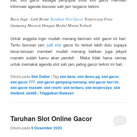
informasi agenda bocoran sah jam tergacor terkini.
Baca Juga : Link Resmi
Taruhan Slot Gacor
Terpercaya Fitur
Gampang Maxwin Dengan Modal Minim Terbaik
Untuk anggota ingin mudah menang bermain slot gacor ini hari.
Tentu bocoran jam
judi slot
gacor itu teriset lebih dulu supaya
terus-terusan memberi mudah menang bahkan juga jekpot
maxwin sudah kamu akan peroleh . Maka tidak harus cemas
untuk memakai agenda slot sah jam paling gacor terkini ini hari,
Ditulis pada
Slot Online
|
Tag
slot dana
,
slot demo pg
,
slot gacor
,
slot gacor 777
,
slot gacor gampang menang
,
slot gacor hari ini
,
slot gacor maxwin
,
slot resmi
,
slot terbaru
,
slot terpercaya
,
slot
thailand
,
slot88
|
Tinggalkan Balasan
Taruhan Slot Online Gacor
Ditulis pada
9 Desember 2025