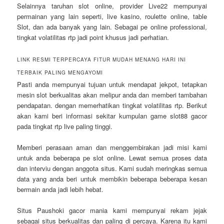
Selainnya taruhan slot online, provider Live22 mempunyai
permainan yang lain seperti, live kasino, roulette online, table
Slot, dan ada banyak yang lain. Sebagai pe online professional,
tingkat volatilitas rtp jadi point khusus jadi perhatian.
LINK RESMI TERPERCAYA FITUR MUDAH MENANG HARI INI
TERBAIK PALING MENGAYOMI
Pasti anda mempunyai tujuan untuk mendapat jekpot, tetapkan
mesin slot berkualitas akan melipur anda dan memberi tambahan
pendapatan. dengan memerhatikan tingkat volatilitas rtp. Berikut
akan kami beri informasi sekitar kumpulan game slot88 gacor
pada tingkat rtp live paling tinggi.
Memberi perasaan aman dan menggembirakan jadi misi kami
untuk anda beberapa pe slot online. Lewat semua proses data
dan interviu dengan anggota situs. Kami sudah meringkas semua
data yang anda beri untuk membikin beberapa beberapa kesan
bermain anda jadi lebih hebat.
Situs Paushoki gacor mania kami mempunyai rekam jejak
sebagai situs berkualitas dan paling di percaya. Karena itu kami