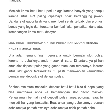
mangsa.
Menjadi kamu betul-betul perlu siaga karena banyak yang tertipu
karena situs slot paling dipercaya tidak bertanggung jawab.
Bandar slot gacor ialah yang memberi servis terbaik dan promosi
bonus yang logis dan terutama kembali ialah penarikan dana atas
kemenangan kamu tentu dibayar.
LINK RESMI TERPERCAYA FITUR PERMAINAN MUDAH MENANG
DENGAN MODAL MINIM
Bila ada memang ingin berusaha untuk bermain slot pulsa,
karena itu sebaiknya anda masuk di satu. Di antaranya pilihan
situs slot deposit pulsa yang gacor resmi dan terpercaya. Karena
situs slot gacor terakreditas itu pasti menawarkan kemudahan
pemain mendeposit slot dengan pulsa.
Bahkan minimum transaksi deposit betul-betul bisa di capai yang
bisa membawa anda ke kemenangan slot gacor maxwin.
Pengalaman bermain slot deposit pulsa tanpa potongan saat ini
menjadi hal yang fantastis. Buat anda yang sebelumnya pernah
sebelumnya pernah awalnya sebelumnya tidak pernah coba.