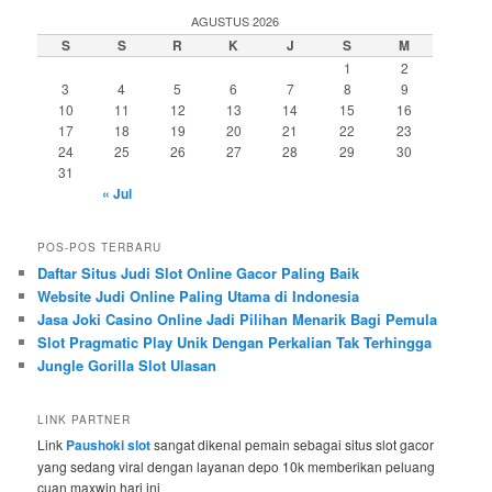
i
AGUSTUS 2026
S
S
R
K
J
S
M
1
2
3
4
5
6
7
8
9
10
11
12
13
14
15
16
17
18
19
20
21
22
23
24
25
26
27
28
29
30
31
« Jul
POS-POS TERBARU
Daftar Situs Judi Slot Online Gacor Paling Baik
Website Judi Online Paling Utama di Indonesia
Jasa Joki Casino Online Jadi Pilihan Menarik Bagi Pemula
Slot Pragmatic Play Unik Dengan Perkalian Tak Terhingga
Jungle Gorilla Slot Ulasan
LINK PARTNER
Link
Paushoki slot
sangat dikenal pemain sebagai situs slot gacor
yang sedang viral dengan layanan depo 10k memberikan peluang
cuan maxwin hari ini