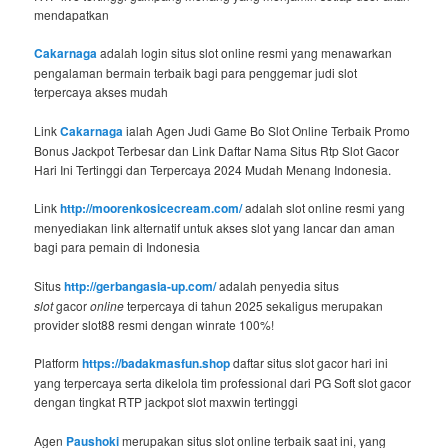
mendapatkan
Cakarnaga
adalah login situs slot online resmi yang menawarkan
pengalaman bermain terbaik bagi para penggemar judi slot
terpercaya akses mudah
Link
Cakarnaga
ialah Agen Judi Game Bo Slot Online Terbaik Promo
Bonus Jackpot Terbesar dan Link Daftar Nama Situs Rtp Slot Gacor
Hari Ini Tertinggi dan Terpercaya 2024 Mudah Menang Indonesia.
Link
http://moorenkosicecream.com/
adalah slot online resmi yang
menyediakan link alternatif untuk akses slot yang lancar dan aman
bagi para pemain di Indonesia
Situs
http://gerbangasia-up.com/
adalah penyedia situs
slot
gacor
online
terpercaya di tahun 2025 sekaligus merupakan
provider slot88 resmi dengan winrate 100%!
Platform
https://badakmasfun.shop
daftar situs slot gacor hari ini
yang terpercaya serta dikelola tim professional dari PG Soft slot gacor
dengan tingkat RTP jackpot slot maxwin tertinggi
Agen
Paushoki
merupakan situs slot online terbaik saat ini, yang