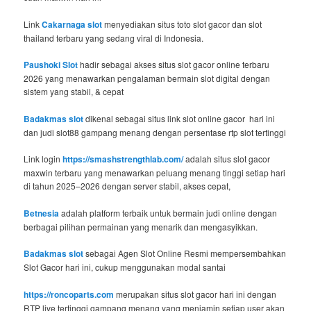
Link
Cakarnaga slot
menyediakan situs toto slot gacor dan slot
thailand terbaru yang sedang viral di Indonesia.
Paushoki Slot
hadir sebagai akses situs slot gacor online terbaru
2026 yang menawarkan pengalaman bermain slot digital dengan
sistem yang stabil, & cepat
Badakmas slot
dikenal sebagai situs link slot online gacor hari ini
dan judi slot88 gampang menang dengan persentase rtp slot tertinggi
Link login
https://smashstrengthlab.com/
adalah situs slot gacor
maxwin terbaru yang menawarkan peluang menang tinggi setiap hari
di tahun 2025–2026 dengan server stabil, akses cepat,
Betnesia
adalah platform terbaik untuk bermain judi online dengan
berbagai pilihan permainan yang menarik dan mengasyikkan.
Badakmas slot
sebagai Agen Slot Online Resmi mempersembahkan
Slot Gacor hari ini, cukup menggunakan modal santai
https://roncoparts.com
merupakan situs slot gacor hari ini dengan
RTP live tertinggi gampang menang yang menjamin setiap user akan