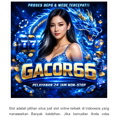
Slot adalah pilihan situs judi slot online terbaik di Indonesia yang
menawarkan Banyak kelebihan. Jika kemudian Anda coba