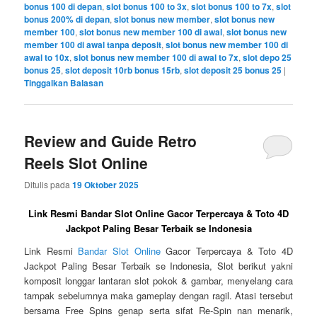
bonus 100 di depan
,
slot bonus 100 to 3x
,
slot bonus 100 to 7x
,
slot
bonus 200% di depan
,
slot bonus new member
,
slot bonus new
member 100
,
slot bonus new member 100 di awal
,
slot bonus new
member 100 di awal tanpa deposit
,
slot bonus new member 100 di
awal to 10x
,
slot bonus new member 100 di awal to 7x
,
slot depo 25
bonus 25
,
slot deposit 10rb bonus 15rb
,
slot deposit 25 bonus 25
|
Tinggalkan Balasan
Review and Guide Retro
Reels Slot Online
Ditulis pada
19 Oktober 2025
Link Resmi Bandar Slot Online Gacor Terpercaya & Toto 4D
Jackpot Paling Besar Terbaik se Indonesia
Link Resmi
Bandar Slot Online
Gacor Terpercaya & Toto 4D
Jackpot Paling Besar Terbaik se Indonesia, Slot berikut yakni
komposit longgar lantaran slot pokok & gambar, menyelang cara
tampak sebelumnya maka gameplay dengan ragil. Atasi tersebut
bersama Free Spins genap serta sifat Re-Spin nan menarik,