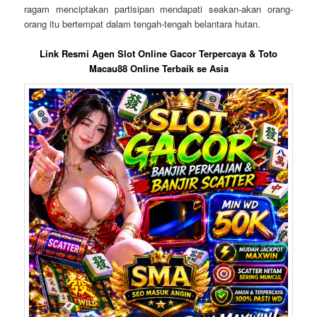
ragam menciptakan partisipan mendapati seakan-akan orang-
orang itu bertempat dalam tengah-tengah belantara hutan.
Link Resmi Agen Slot Online Gacor Terpercaya & Toto
Macau88 Online Terbaik se Asia