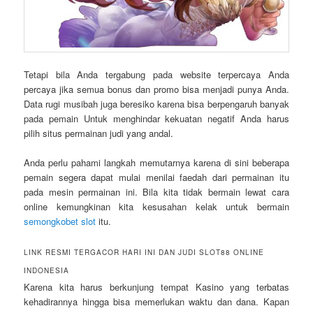
Tetapi bila Anda tergabung pada website terpercaya Anda
percaya jika semua bonus dan promo bisa menjadi punya Anda.
Data rugi musibah juga beresiko karena bisa berpengaruh banyak
pada pemain Untuk menghindar kekuatan negatif Anda harus
pilih situs permainan judi yang andal.
Anda perlu pahami langkah memutarnya karena di sini beberapa
pemain segera dapat mulai menilai faedah dari permainan itu
pada mesin permainan ini. Bila kita tidak bermain lewat cara
online kemungkinan kita kesusahan kelak untuk bermain
semongkobet slot
itu.
LINK RESMI TERGACOR HARI INI DAN JUDI SLOT88 ONLINE
INDONESIA
Karena kita harus berkunjung tempat Kasino yang terbatas
kehadirannya hingga bisa memerlukan waktu dan dana. Kapan