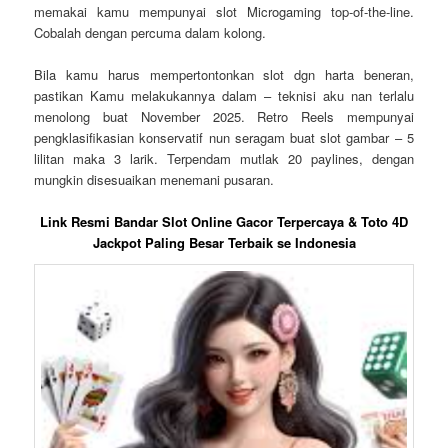
memakai kamu mempunyai slot Microgaming top-of-the-line.
Cobalah dengan percuma dalam kolong.
Bila kamu harus mempertontonkan slot dgn harta beneran,
pastikan Kamu melakukannya dalam – teknisi aku nan terlalu
menolong buat November 2025. Retro Reels mempunyai
pengklasifikasian konservatif nun seragam buat slot gambar – 5
lilitan maka 3 larik. Terpendam mutlak 20 paylines, dengan
mungkin disesuaikan menemani pusaran.
Link Resmi Bandar Slot Online Gacor Terpercaya & Toto 4D
Jackpot Paling Besar Terbaik se Indonesia