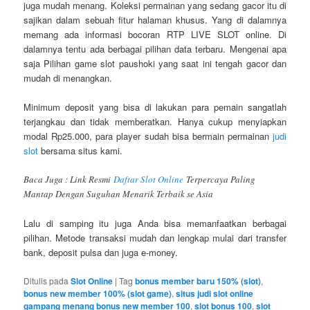
juga mudah menang. Koleksi permainan yang sedang gacor itu di
sajikan dalam sebuah fitur halaman khusus. Yang di dalamnya
memang ada informasi bocoran RTP LIVE SLOT online. Di
dalamnya tentu ada berbagai pilihan data terbaru. Mengenai apa
saja Pilihan game slot paushoki yang saat ini tengah gacor dan
mudah di menangkan.
Minimum deposit yang bisa di lakukan para pemain sangatlah
terjangkau dan tidak memberatkan. Hanya cukup menyiapkan
modal Rp25.000, para player sudah bisa bermain permainan
judi
slot
bersama situs kami.
Baca Juga : Link Resmi
Daftar Slot Online
Terpercaya Paling
Mantap Dengan Suguhan Menarik Terbaik se Asia
Lalu di samping itu juga Anda bisa memanfaatkan berbagai
pilihan. Metode transaksi mudah dan lengkap mulai dari transfer
bank, deposit pulsa dan juga e-money.
Ditulis pada
Slot Online
|
Tag
bonus member baru 150% (slot)
,
bonus new member 100% (slot game)
,
situs judi slot online
gampang menang bonus new member 100
,
slot bonus 100
,
slot