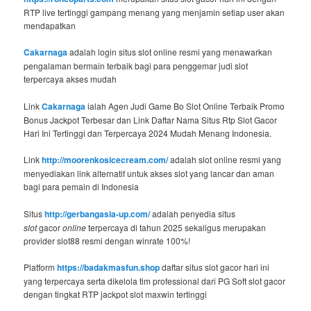
RTP live tertinggi gampang menang yang menjamin setiap user akan
mendapatkan
Cakarnaga
adalah login situs slot online resmi yang menawarkan
pengalaman bermain terbaik bagi para penggemar judi slot
terpercaya akses mudah
Link
Cakarnaga
ialah Agen Judi Game Bo Slot Online Terbaik Promo
Bonus Jackpot Terbesar dan Link Daftar Nama Situs Rtp Slot Gacor
Hari Ini Tertinggi dan Terpercaya 2024 Mudah Menang Indonesia.
Link
http://moorenkosicecream.com/
adalah slot online resmi yang
menyediakan link alternatif untuk akses slot yang lancar dan aman
bagi para pemain di Indonesia
Situs
http://gerbangasia-up.com/
adalah penyedia situs
slot
gacor
online
terpercaya di tahun 2025 sekaligus merupakan
provider slot88 resmi dengan winrate 100%!
Platform
https://badakmasfun.shop
daftar situs slot gacor hari ini
yang terpercaya serta dikelola tim professional dari PG Soft slot gacor
dengan tingkat RTP jackpot slot maxwin tertinggi