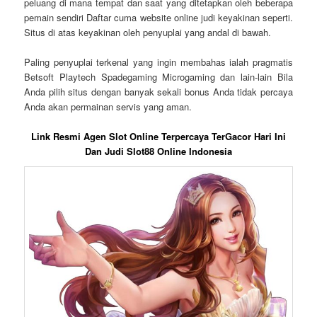
peluang di mana tempat dan saat yang ditetapkan oleh beberapa
pemain sendiri Daftar cuma website online judi keyakinan seperti.
Situs di atas keyakinan oleh penyuplai yang andal di bawah.
Paling penyuplai terkenal yang ingin membahas ialah pragmatis
Betsoft Playtech Spadegaming Microgaming dan lain-lain Bila
Anda pilih situs dengan banyak sekali bonus Anda tidak percaya
Anda akan permainan servis yang aman.
Link Resmi Agen Slot Online Terpercaya TerGacor Hari Ini
Dan Judi Slot88 Online Indonesia