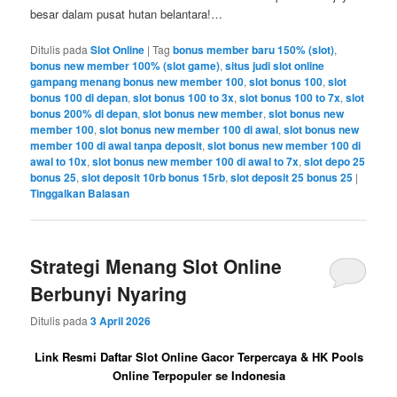
besar dalam pusat hutan belantara!…
Ditulis pada
Slot Online
|
Tag
bonus member baru 150% (slot)
,
bonus new member 100% (slot game)
,
situs judi slot online
gampang menang bonus new member 100
,
slot bonus 100
,
slot
bonus 100 di depan
,
slot bonus 100 to 3x
,
slot bonus 100 to 7x
,
slot
bonus 200% di depan
,
slot bonus new member
,
slot bonus new
member 100
,
slot bonus new member 100 di awal
,
slot bonus new
member 100 di awal tanpa deposit
,
slot bonus new member 100 di
awal to 10x
,
slot bonus new member 100 di awal to 7x
,
slot depo 25
bonus 25
,
slot deposit 10rb bonus 15rb
,
slot deposit 25 bonus 25
|
Tinggalkan Balasan
Strategi Menang Slot Online
Berbunyi Nyaring
Ditulis pada
3 April 2026
Link Resmi Daftar Slot Online Gacor Terpercaya & HK Pools
Online Terpopuler se Indonesia