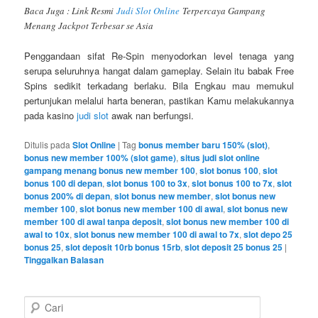
Baca Juga : Link Resmi
Judi Slot Online
Terpercaya Gampang
Menang Jackpot Terbesar se Asia
Penggandaan sifat Re-Spin menyodorkan level tenaga yang
serupa seluruhnya hangat dalam gameplay. Selain itu babak Free
Spins sedikit terkadang berlaku. Bila Engkau mau memukul
pertunjukan melalui harta beneran, pastikan Kamu melakukannya
pada kasino
judi slot
awak nan berfungsi.
Ditulis pada
Slot Online
|
Tag
bonus member baru 150% (slot)
,
bonus new member 100% (slot game)
,
situs judi slot online
gampang menang bonus new member 100
,
slot bonus 100
,
slot
bonus 100 di depan
,
slot bonus 100 to 3x
,
slot bonus 100 to 7x
,
slot
bonus 200% di depan
,
slot bonus new member
,
slot bonus new
member 100
,
slot bonus new member 100 di awal
,
slot bonus new
member 100 di awal tanpa deposit
,
slot bonus new member 100 di
awal to 10x
,
slot bonus new member 100 di awal to 7x
,
slot depo 25
bonus 25
,
slot deposit 10rb bonus 15rb
,
slot deposit 25 bonus 25
|
Tinggalkan Balasan
C
a