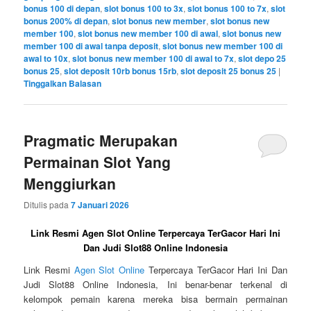
bonus 100 di depan
,
slot bonus 100 to 3x
,
slot bonus 100 to 7x
,
slot
bonus 200% di depan
,
slot bonus new member
,
slot bonus new
member 100
,
slot bonus new member 100 di awal
,
slot bonus new
member 100 di awal tanpa deposit
,
slot bonus new member 100 di
awal to 10x
,
slot bonus new member 100 di awal to 7x
,
slot depo 25
bonus 25
,
slot deposit 10rb bonus 15rb
,
slot deposit 25 bonus 25
|
Tinggalkan Balasan
Pragmatic Merupakan
Permainan Slot Yang
Menggiurkan
Ditulis pada
7 Januari 2026
Link Resmi Agen Slot Online Terpercaya TerGacor Hari Ini
Dan Judi Slot88 Online Indonesia
Link Resmi
Agen Slot Online
Terpercaya TerGacor Hari Ini Dan
Judi Slot88 Online Indonesia, Ini benar-benar terkenal di
kelompok pemain karena mereka bisa bermain permainan