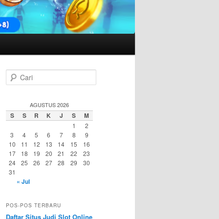
C
a
r
i
AGUSTUS 2026
S
S
R
K
J
S
M
1
2
3
4
5
6
7
8
9
10
11
12
13
14
15
16
17
18
19
20
21
22
23
24
25
26
27
28
29
30
31
« Jul
POS-POS TERBARU
Daftar Situs Judi Slot Online