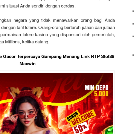
i situasi Anda sendiri dengan cerdas.
ngkan negara yang tidak menawarkan orang bagi Anda
ngan tarif lotere. Orang-orang bertaruh jutaan dan jutaan
permainan lotere kasino yang disponsori oleh pemerintah,
a Millions, ketika datang.
ine Gacor Terpercaya Gampang Menang Link RTP Slot88
Maxwin