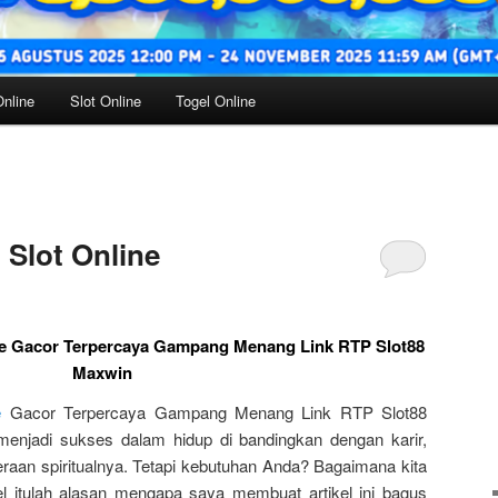
nline
Slot Online
Togel Online
 Slot Online
ine Gacor Terpercaya Gampang Menang Link RTP Slot88
Maxwin
e
Gacor Terpercaya Gampang Menang Link RTP Slot88
menjadi sukses dalam hidup di bandingkan dengan karir,
eraan spiritualnya. Tetapi kebutuhan Anda? Bagaimana kita
el itulah alasan mengapa saya membuat artikel ini bagus