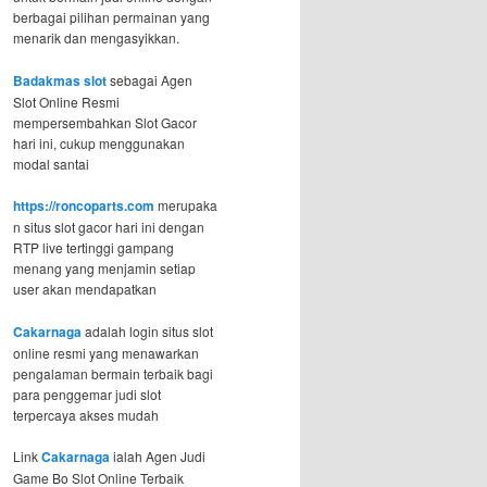
berbagai pilihan permainan yang
menarik dan mengasyikkan.
Badakmas slot
sebagai Agen
Slot Online Resmi
mempersembahkan Slot Gacor
hari ini, cukup menggunakan
modal santai
https://roncoparts.com
merupaka
n situs slot gacor hari ini dengan
RTP live tertinggi gampang
menang yang menjamin setiap
user akan mendapatkan
Cakarnaga
adalah login situs slot
online resmi yang menawarkan
pengalaman bermain terbaik bagi
para penggemar judi slot
terpercaya akses mudah
Link
Cakarnaga
ialah Agen Judi
Game Bo Slot Online Terbaik