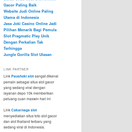
Gacor Paling Baik
Website Judi Online Paling
Utama di Indonesia
Jasa Joki Casino Online Jadi
Pilihan Menarik Bagi Pemula
Slot Pragmatic Play Unik
Dengan Perkalian Tak
Terhingga
Jungle Gorilla Slot Ulasan
LINK PARTNER
Link
Paushoki slot
sangat dikenal
pemain sebagai situs slot gacor
yang sedang viral dengan
layanan depo 10k memberikan
peluang cuan maxwin hari ini
Link
Cakarnaga slot
menyediakan situs toto slot gacor
dan slot thailand terbaru yang
sedang viral di Indonesia.