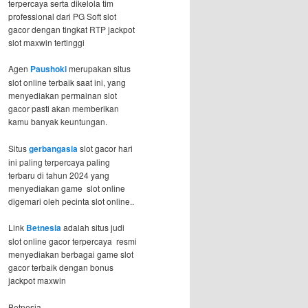
terpercaya serta dikelola tim
professional dari PG Soft slot
gacor dengan tingkat RTP jackpot
slot maxwin tertinggi
Agen
Paushoki
merupakan situs
slot online terbaik saat ini, yang
menyediakan permainan slot
gacor pasti akan memberikan
kamu banyak keuntungan.
Situs
gerbangasia
slot gacor hari
ini paling terpercaya paling
terbaru di tahun 2024 yang
menyediakan game slot online
digemari oleh pecinta slot online..
Link
Betnesia
adalah situs judi
slot online gacor terpercaya resmi
menyediakan berbagai game slot
gacor terbaik dengan bonus
jackpot maxwin
Betnesia