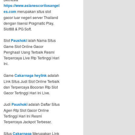
https://www.asianescortlosangel
es.com
merupakan situs slot
gacor luar negeri server Thailand
dengan lisensi Pragmatic Play,
Slot88 & PG Soft.
Slot
Paushoki
ialah Nama Situs
Game Slot Online Gacor
Penghasil Uang Terbaik Resmi
Terpercaya Live Rtp Tertinggi Hari
Ini.
Game
Cakarnaga heylink
adalah
Link Situs Judi Slot Online Terbaik
dan Terpercaya Bocoran Rtp Slot
Gacor Tertinggi Hari Ini Live.
Judi
Paushoki
adalah Daftar Situs
Agen Rtp Slot Gacor Online
Tertinggi Hari Ini Resmi
Terpercaya Jackpot Terbesar.
Situs
Cakarnaga
Merupakan Link