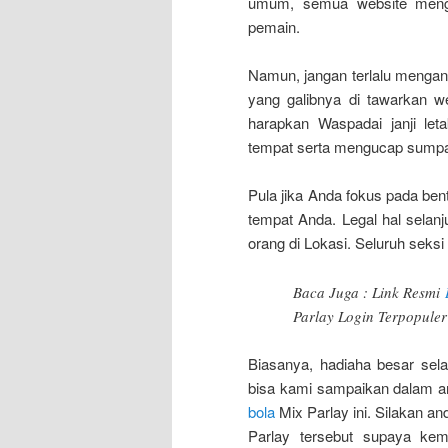
umum, semua website mengu
pemain.
Namun, jangan terlalu menga
yang galibnya di tawarkan w
harapkan Waspadai janji let
tempat serta mengucap sumpa
Pula jika Anda fokus pada ben
tempat Anda. Legal hal selan
orang di Lokasi. Seluruh seksi
Baca Juga : Link Resmi
Parlay Login Terpopuler
Biasanya, hadiaha besar sel
bisa kami sampaikan dalam a
bola
Mix Parlay ini. Silakan 
Parlay tersebut supaya kem