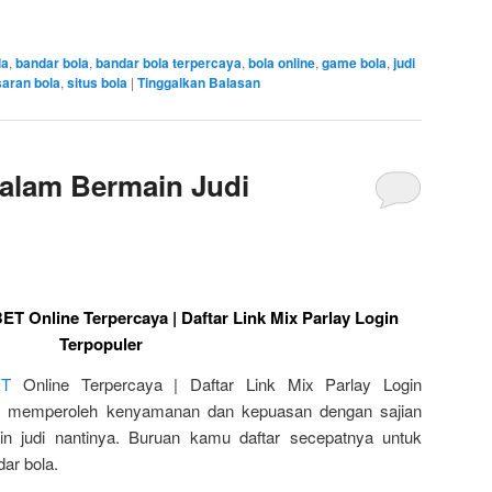
la
,
bandar bola
,
bandar bola terpercaya
,
bola online
,
game bola
,
judi
aran bola
,
situs bola
|
Tinggalkan Balasan
 Dalam Bermain Judi
 Online Terpercaya | Daftar Link Mix Parlay Login
Terpopuler
ET
Online Terpercaya | Daftar Link Mix Parlay Login
lu memperoleh kenyamanan dan kepuasan dengan sajian
n judi nantinya. Buruan kamu daftar secepatnya untuk
ar bola.