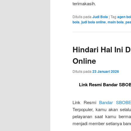
terimakasih.
Ditulis pada
Judi Bola
|
Tag
agen bo
bola
,
judi bola online
,
main bola
,
pas
Hindari Hal Ini
Online
Ditulis pada
23 Januari 2026
Link Resmi Bandar SBOBET
Link Resmi
Bandar SBOB
Terpopuler, kamu akan sela
pelayanan saat kamu bermai
menjadi member setianya band