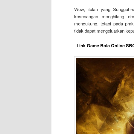
Wow, itulah yang Sungguh-s
kesenangan menghilang de
mendukung. tetapi pada prak
tidak dapat mengeluarkan kep
Link Game Bola Online SBO