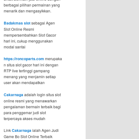
berbagai pilihan permainan yang
menarik dan mengasyikkan.
Badakmas slot
sebagai Agen
Slot Online Resmi
mempersembahkan Slot Gacor
hari ini, cukup menggunakan
modal santai
https://roncoparts.com
merupaka
n situs slot gacor hari ini dengan
RTP live tertinggi gampang
menang yang menjamin setiap
user akan mendapatkan
Cakarnaga
adalah login situs slot
online resmi yang menawarkan
pengalaman bermain terbaik bagi
para penggemar judi slot
terpercaya akses mudah
Link
Cakarnaga
ialah Agen Judi
Game Bo Slot Online Terbaik