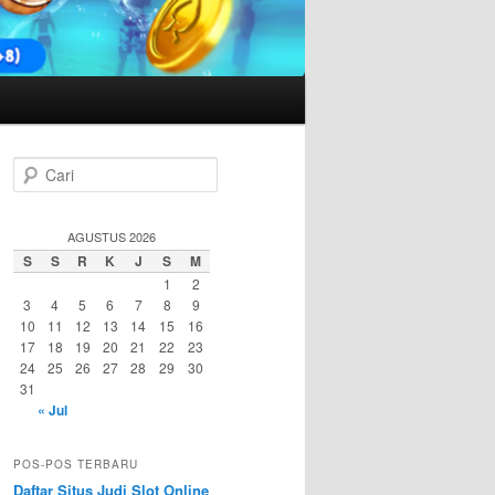
C
a
r
i
AGUSTUS 2026
S
S
R
K
J
S
M
1
2
3
4
5
6
7
8
9
10
11
12
13
14
15
16
17
18
19
20
21
22
23
24
25
26
27
28
29
30
31
« Jul
POS-POS TERBARU
Daftar Situs Judi Slot Online