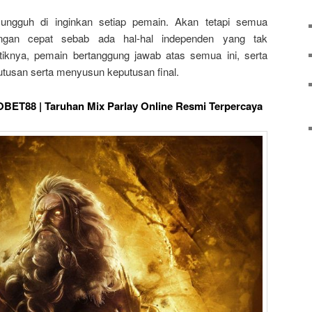
ungguh di inginkan setiap pemain. Akan tetapi semua
ngan cepat sebab ada hal-hal independen yang tak
tiknya, pemain bertanggung jawab atas semua ini, serta
utusan serta menyusun keputusan final.
BET88 | Taruhan Mix Parlay Online Resmi Terpercaya