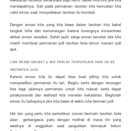
mendapatinya. Sah pada permainan taruhan kita kemudian kita
valid emosi saat menyediakan taruhan itu kembali.
Dengan emosi kita yang kita bawa dalam taruhan kita bakal
tangkal kitta dari kemenangan karena kurangnya konsentrasi
akibat emosi tersebut. Sahih jauhi sikap emosi tercatat bila kita
masih membuat permainan judi taruhan bola lamun macam judi
apa.
LINK RESMI SBOBET & MIX PARLAY TERPERCAYA HARI INI SE
INDONESIA 2025
Karena emosi kita itu dapat bisa buat pilling kita untuk
memprediksi permainan itu lari. Begitu serta dengan renungan
kita bagi jalannya permainan untuk kita nubuat serta dapat
porakporanda dan walhasil kita menelan kekalahan. Begitulah
emosi itu bahayanya jika kita bawa di waktu kita bermain judi.
Hal lain yang perlu kita perhatikan zaman bermain taruhan bola
jalan gerbangasia yaitu dengan melihat di mana tim yang
awalnya di unggulkan saat pergulatan termasuk belum