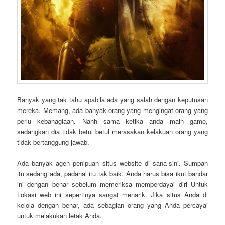
Banyak yang tak tahu apabila ada yang salah dengan keputusan
mereka. Memang, ada banyak orang yang mengingat orang yang
perlu kebahagiaan. Nahh sama ketika anda main game,
sedangkan dia tidak betul betul merasakan kelakuan orang yang
tidak bertanggung jawab.
Ada banyak agen penipuan situs website di sana-sini. Sumpah
itu sedang ada, padahal itu tak baik. Anda harus bisa ikut bandar
ini dengan benar sebelum memeriksa memperdayai diri Untuk
Lokasi web ini sepertinya sangat menarik. Jika situs Anda di
kelola dengan benar, ada sebagian orang yang Anda percayai
untuk melakukan letak Anda.