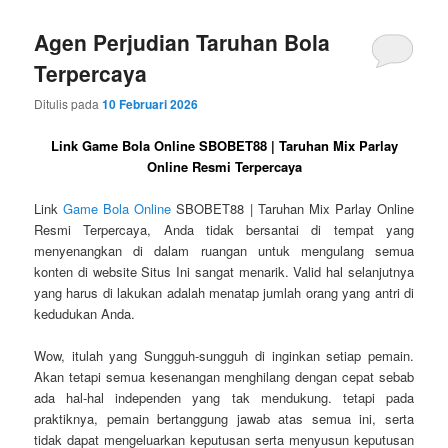
Agen Perjudian Taruhan Bola
Terpercaya
Ditulis pada
10 Februari 2026
Link Game Bola Online SBOBET88 | Taruhan Mix Parlay
Online Resmi Terpercaya
Link
Game Bola Online
SBOBET88 | Taruhan Mix Parlay Online
Resmi Terpercaya, Anda tidak bersantai di tempat yang
menyenangkan di dalam ruangan untuk mengulang semua
konten di website Situs Ini sangat menarik. Valid hal selanjutnya
yang harus di lakukan adalah menatap jumlah orang yang antri di
kedudukan Anda.
Wow, itulah yang Sungguh-sungguh di inginkan setiap pemain.
Akan tetapi semua kesenangan menghilang dengan cepat sebab
ada hal-hal independen yang tak mendukung. tetapi pada
praktiknya, pemain bertanggung jawab atas semua ini, serta
tidak dapat mengeluarkan keputusan serta menyusun keputusan