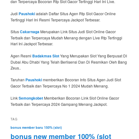
dan Terpercaya Bocoran Rtp Slot Gacor Tertinggi Hari Ini Live.
Judi
Paushoki
adalah Daftar Situs Agen Rtp Slot Gacor Online
Tertinggi Hari Ini Resmi Terpercaya Jackpot Terbesar.
Situs
Cakarnaga
Merupakan Link Situs Judi Slot Online Gacor
Terbaik dan Terpercaya Mudah Menang dengan Live Rtp Tertinggi
Hari Ini Jackpot Terbesar.
Agen Resmi
Badakmas Slot
Yang Merupakan Slot Yang Berpusat DI
Dubai Abu Dhabi Yang Telah Berlisensi Dan Di Resmikan Oleh Bang
Zeus..
Taruhan
Paushoki
memberikan Bocoran Info Situs Agen Judi Slot
Gacor Terbaik dan Terpercaya No 1 2024 Mudah Menang.
Link
Semongkobet
Memberikan Bocoran Link Slot Online Gacor
Terbaik dan Terpercaya 2024 Gampang Menang Jackpot.
TAG
bonus member baru 150% (slot)
bonus new member 100% (slot