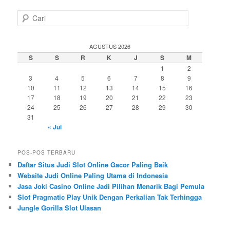
C
a
r
i
AGUSTUS 2026
S
S
R
K
J
S
M
1
2
3
4
5
6
7
8
9
10
11
12
13
14
15
16
17
18
19
20
21
22
23
24
25
26
27
28
29
30
31
« Jul
POS-POS TERBARU
Daftar Situs Judi Slot Online Gacor Paling Baik
Website Judi Online Paling Utama di Indonesia
Jasa Joki Casino Online Jadi Pilihan Menarik Bagi Pemula
Slot Pragmatic Play Unik Dengan Perkalian Tak Terhingga
Jungle Gorilla Slot Ulasan