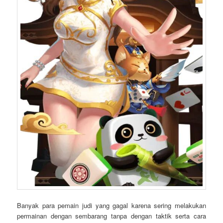
Banyak para pemain judi yang gagal karena sering melakukan
permainan dengan sembarang tanpa dengan taktik serta cara