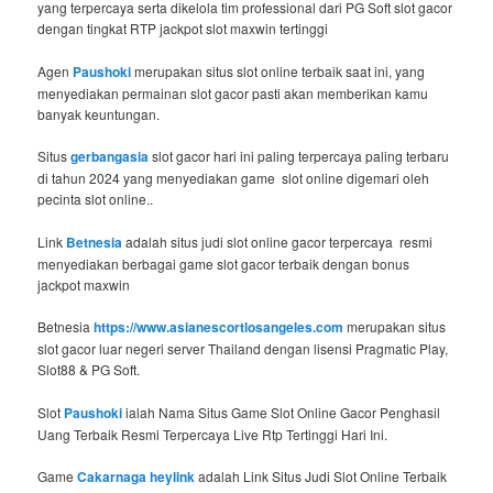
yang terpercaya serta dikelola tim professional dari PG Soft slot gacor
dengan tingkat RTP jackpot slot maxwin tertinggi
Agen
Paushoki
merupakan situs slot online terbaik saat ini, yang
menyediakan permainan slot gacor pasti akan memberikan kamu
banyak keuntungan.
Situs
gerbangasia
slot gacor hari ini paling terpercaya paling terbaru
di tahun 2024 yang menyediakan game slot online digemari oleh
pecinta slot online..
Link
Betnesia
adalah situs judi slot online gacor terpercaya resmi
menyediakan berbagai game slot gacor terbaik dengan bonus
jackpot maxwin
Betnesia
https://www.asianescortlosangeles.com
merupakan situs
slot gacor luar negeri server Thailand dengan lisensi Pragmatic Play,
Slot88 & PG Soft.
Slot
Paushoki
ialah Nama Situs Game Slot Online Gacor Penghasil
Uang Terbaik Resmi Terpercaya Live Rtp Tertinggi Hari Ini.
Game
Cakarnaga heylink
adalah Link Situs Judi Slot Online Terbaik