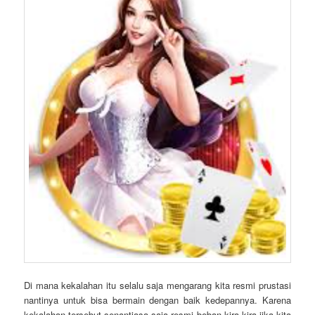
Di mana kekalahan itu selalu saja mengarang kita resmi prustasi
nantinya untuk bisa bermain dengan baik kedepannya. Karena
kekalahan tersebut senantiasa saja resmi beban kira kira jika kita