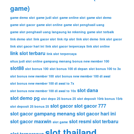
game)
game demo slot
game judi slot
game online slot
game slot demo
game slot gacor
game slot online
game slot penghasil uang
game slot penghasil uang langsung ke rekening
game slot terbaik
link demo slot
link gacor slot
link rtp slot
link slot demo
link slot gacor
link slot gacor hari ini
link slot gacor terpercaya
link slot online
link slot terbaru
link slot terpercaya
situs judi slot online gampang menang bonus new member 100
slot88
slot bonus 100
slot bonus 100 di depan
slot bonus 100 to 3x
slot bonus new member 100
slot bonus new member 100 di awal
slot bonus new member 100 di awal to 7x
slot dana
slot bonus new member 100 di awal to 10x
slot demo pg
slot depo 25 bonus 25
slot deposit 10rb bonus 15rb
slot gacor
slot gacor 777
slot deposit 25 bonus 25
slot gacor gampang menang
slot gacor hari ini
slot gacor maxwin
slot resmi
slot terbaru
slot game
slot thailand
slot terpercaya