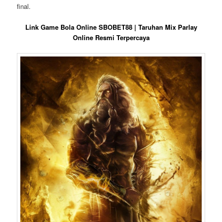
final.
Link Game Bola Online SBOBET88 | Taruhan Mix Parlay
Online Resmi Terpercaya