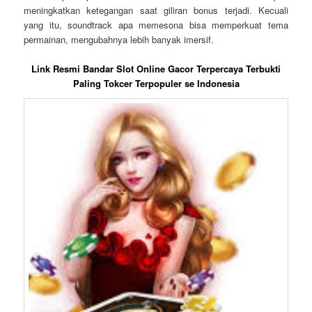
meningkatkan ketegangan saat giliran bonus terjadi. Kecuali
yang itu, soundtrack apa memesona bisa memperkuat tema
permainan, mengubahnya lebih banyak imersif.
Link Resmi Bandar Slot Online Gacor Terpercaya Terbukti
Paling Tokcer Terpopuler se Indonesia