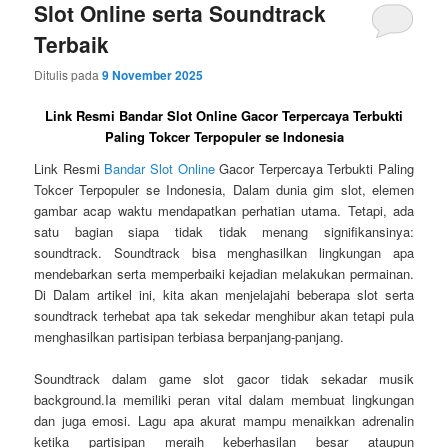
Slot Online serta Soundtrack
Terbaik
Ditulis pada
9 November 2025
Link Resmi Bandar Slot Online Gacor Terpercaya Terbukti
Paling Tokcer Terpopuler se Indonesia
Link Resmi
Bandar Slot Online
Gacor Terpercaya Terbukti Paling
Tokcer Terpopuler se Indonesia, Dalam dunia gim slot, elemen
gambar acap waktu mendapatkan perhatian utama. Tetapi, ada
satu bagian siapa tidak tidak menang signifikansinya:
soundtrack. Soundtrack bisa menghasilkan lingkungan apa
mendebarkan serta memperbaiki kejadian melakukan permainan.
Di Dalam artikel ini, kita akan menjelajahi beberapa slot serta
soundtrack terhebat apa tak sekedar menghibur akan tetapi pula
menghasilkan partisipan terbiasa berpanjang-panjang.
Soundtrack dalam game slot gacor tidak sekadar musik
background.Ia memiliki peran vital dalam membuat lingkungan
dan juga emosi. Lagu apa akurat mampu menaikkan adrenalin
ketika partisipan meraih keberhasilan besar ataupun