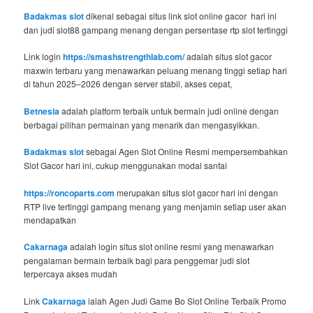
Badakmas slot
dikenal sebagai situs link slot online gacor hari ini
dan judi slot88 gampang menang dengan persentase rtp slot tertinggi
Link login
https://smashstrengthlab.com/
adalah situs slot gacor
maxwin terbaru yang menawarkan peluang menang tinggi setiap hari
di tahun 2025–2026 dengan server stabil, akses cepat,
Betnesia
adalah platform terbaik untuk bermain judi online dengan
berbagai pilihan permainan yang menarik dan mengasyikkan.
Badakmas slot
sebagai Agen Slot Online Resmi mempersembahkan
Slot Gacor hari ini, cukup menggunakan modal santai
https://roncoparts.com
merupakan situs slot gacor hari ini dengan
RTP live tertinggi gampang menang yang menjamin setiap user akan
mendapatkan
Cakarnaga
adalah login situs slot online resmi yang menawarkan
pengalaman bermain terbaik bagi para penggemar judi slot
terpercaya akses mudah
Link
Cakarnaga
ialah Agen Judi Game Bo Slot Online Terbaik Promo