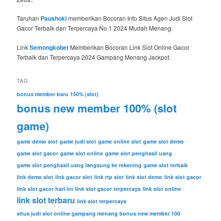
Taruhan
Paushoki
memberikan Bocoran Info Situs Agen Judi Slot
Gacor Terbaik dan Terpercaya No 1 2024 Mudah Menang.
Link
Semongkobet
Memberikan Bocoran Link Slot Online Gacor
Terbaik dan Terpercaya 2024 Gampang Menang Jackpot.
TAG
bonus member baru 150% (slot)
bonus new member 100% (slot
game)
game demo slot
game judi slot
game online slot
game slot demo
game slot gacor
game slot online
game slot penghasil uang
game slot penghasil uang langsung ke rekening
game slot terbaik
link demo slot
link gacor slot
link rtp slot
link slot demo
link slot gacor
link slot gacor hari ini
link slot gacor terpercaya
link slot online
link slot terbaru
link slot terpercaya
situs judi slot online gampang menang bonus new member 100