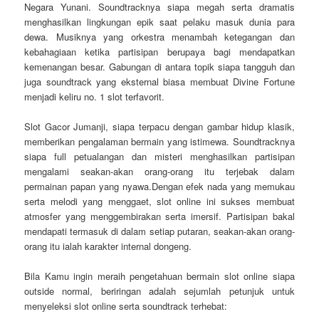
Negara Yunani. Soundtracknya siapa megah serta dramatis
menghasilkan lingkungan epik saat pelaku masuk dunia para
dewa. Musiknya yang orkestra menambah ketegangan dan
kebahagiaan ketika partisipan berupaya bagi mendapatkan
kemenangan besar. Gabungan di antara topik siapa tangguh dan
juga soundtrack yang eksternal biasa membuat Divine Fortune
menjadi keliru no. 1 slot terfavorit.
Slot Gacor Jumanji, siapa terpacu dengan gambar hidup klasik,
memberikan pengalaman bermain yang istimewa. Soundtracknya
siapa full petualangan dan misteri menghasilkan partisipan
mengalami seakan-akan orang-orang itu terjebak dalam
permainan papan yang nyawa.Dengan efek nada yang memukau
serta melodi yang menggaet, slot online ini sukses membuat
atmosfer yang menggembirakan serta imersif. Partisipan bakal
mendapati termasuk di dalam setiap putaran, seakan-akan orang-
orang itu ialah karakter internal dongeng.
Bila Kamu ingin meraih pengetahuan bermain slot online siapa
outside normal, beriringan adalah sejumlah petunjuk untuk
menyeleksi slot online serta soundtrack terhebat: