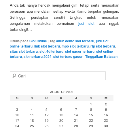
Anda tak hanya hendak mengalami gim, tetapi serta merasakan
perasaan apa mendalam setiap waktu Kamu berputar gulungan.
Sehingga, persiapkan sendiri Engkau untuk merasakan
pengalaman melakukan permainan
judi slot
apa nggak
tertandingi!…
Ditulis pada
Slot Online
|
Tag
akun demo slot terbaru
,
judi slot
online terbaru
,
link slot terbaru
,
mpo slot terbaru
,
rtp slot terbaru
,
situs slot terbaru
,
slot 4d terbaru
,
slot gacor terbaru
,
slot online
terbaru
,
slot terbaru 2024
,
slot terbaru gacor
|
Tinggalkan Balasan
C
a
r
i
AGUSTUS 2026
S
S
R
K
J
S
M
1
2
3
4
5
6
7
8
9
10
11
12
13
14
15
16
17
18
19
20
21
22
23
24
25
26
27
28
29
30