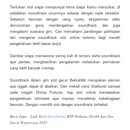
Tentukan slot siapa mempunyai tema siapa Kamu menyukai, di
sebabkan soundtrack umumnya selaras dengan topik tersebut.
Sebelum bermain dengan uang nyata, eksperimen edisi
demonstrasi guna mendengarkan soundtrack dan juga
mengalami suasana gim. Cari memahami pandangan partisipan
lain mengenai soundtrack slot online tertentu bagi meraih
pengetahuan lebih besar lanjut.
Gambar siapa memesona sering kali di temani serta soundtrack
apa pantas, menghasilkan pengalaman melakukan permainan
yang lebih banyak mantap.
Soundtrack dalam gim slot gacor Berkah88 merupakan elemen
apa nggak dapat di abaikan. Dari melodi ceria Starburst sampai
nada megah Divine Fortune, tiap slot online menawarkan
pengetahuan istimewa apa mampu menaikkan kebahagiaan
bermain. Dengan memilih slot dengan soundtrack terhebat.
Baca Juga : Link
Main Slot Online
RTP Terbaru, Slot88 dan Slot
Gacor Terpercaya 2025