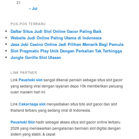
31
« Jul
POS-POS TERBARU
Daftar Situs Judi Slot Online Gacor Paling Baik
Website Judi Online Paling Utama di Indonesia
Jasa Joki Casino Online Jadi Pilihan Menarik Bagi Pemula
Slot Pragmatic Play Unik Dengan Perkalian Tak Terhingga
Jungle Gorilla Slot Ulasan
LINK PARTNER
Link
Paushoki slot
sangat dikenal pemain sebagai situs slot gacor
yang sedang viral dengan layanan depo 10k memberikan peluang
cuan maxwin hari ini
Link
Cakarnaga slot
menyediakan situs toto slot gacor dan slot
thailand terbaru yang sedang viral di Indonesia.
Paushoki Slot
hadir sebagai akses situs slot gacor online terbaru
2026 yang menawarkan pengalaman bermain slot digital dengan
sistem yang stabil, & cepat