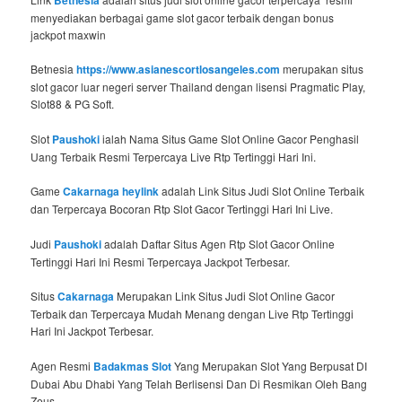
menyediakan berbagai game slot gacor terbaik dengan bonus
jackpot maxwin
Betnesia
https://www.asianescortlosangeles.com
merupakan situs
slot gacor luar negeri server Thailand dengan lisensi Pragmatic Play,
Slot88 & PG Soft.
Slot
Paushoki
ialah Nama Situs Game Slot Online Gacor Penghasil
Uang Terbaik Resmi Terpercaya Live Rtp Tertinggi Hari Ini.
Game
Cakarnaga heylink
adalah Link Situs Judi Slot Online Terbaik
dan Terpercaya Bocoran Rtp Slot Gacor Tertinggi Hari Ini Live.
Judi
Paushoki
adalah Daftar Situs Agen Rtp Slot Gacor Online
Tertinggi Hari Ini Resmi Terpercaya Jackpot Terbesar.
Situs
Cakarnaga
Merupakan Link Situs Judi Slot Online Gacor
Terbaik dan Terpercaya Mudah Menang dengan Live Rtp Tertinggi
Hari Ini Jackpot Terbesar.
Agen Resmi
Badakmas Slot
Yang Merupakan Slot Yang Berpusat DI
Dubai Abu Dhabi Yang Telah Berlisensi Dan Di Resmikan Oleh Bang
Zeus..