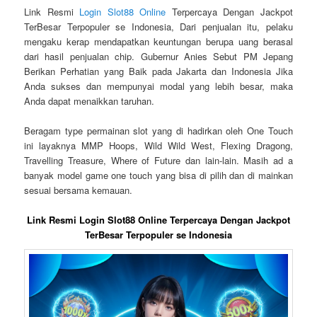
Link Resmi
Login Slot88 Online
Terpercaya Dengan Jackpot
TerBesar Terpopuler se Indonesia, Dari penjualan itu, pelaku
mengaku kerap mendapatkan keuntungan berupa uang berasal
dari hasil penjualan chip. Gubernur Anies Sebut PM Jepang
Berikan Perhatian yang Baik pada Jakarta dan Indonesia Jika
Anda sukses dan mempunyai modal yang lebih besar, maka
Anda dapat menaikkan taruhan.
Beragam type permainan slot yang di hadirkan oleh One Touch
ini layaknya MMP Hoops, Wild Wild West, Flexing Dragong,
Travelling Treasure, Where of Future dan lain-lain. Masih ad a
banyak model game one touch yang bisa di pilih dan di mainkan
sesuai bersama kemauan.
Link Resmi Login Slot88 Online Terpercaya Dengan Jackpot
TerBesar Terpopuler se Indonesia