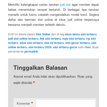
Memiliki kelengkapan varian taruhan
judi slot
agar member dapat
bebas menentukan tempat bertaruh. Di berbagai tipe taruhan
menarik untuk kamu cobalah mengandalkan modal kecil. Segera
daftar dan bermain slot online di situs judi online terpercaya
bersama menjadi member terlebih dahulu.
Entri ini ditulis dalam
Slot Online
dan di-tag
akun demo slot terbaru
,
judi slot online terbaru
,
link slot terbaru
,
mpo slot terbaru
,
rtp slot
terbaru
,
situs slot terbaru
,
slot 4d terbaru
,
slot gacor terbaru
,
slot
online terbaru
,
slot terbaru 2024
,
slot terbaru gacor
oleh
river
. Buat
penanda ke
permalink
.
Tinggalkan Balasan
Alamat email Anda tidak akan dipublikasikan.
Ruas yang
*
wajib ditandai
*
Komentar