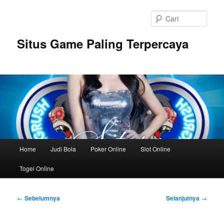
Langsung
ke
Cari
konten
utama
Situs Game Paling Terpercaya
Menu
Home
Judi Bola
Poker Online
Slot Online
utama
Togel Online
Navigasi
←
Sebelumnya
Selanjutnya
→
Tulisan