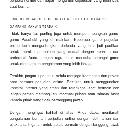
perjudian online dan dapat mengambil keputusan yang lebih baik
saat bermain.
LINK RESMI GACOR TERPERCAYA & SLOT TOTO MACAU88
GAMPANG MAXWIN TERBAIK
Tidak hanya itu, penting juga untuk mempertimbangkan game-
game Paushoki yang di mainkan. Beberapa game perjudian
online lebih menguntungkan daripada yang lain, jadi pastikan
untuk memilih permainan yang sesuai dengan keahlian dan
preferensi Anda. Jangan ragu untuk mencoba berbagai game
untuk memperoleh pengalaman yang lebih beragam.
Terakhir, jangan lupa untuk selalu menjaga keamanan dan privasi
saat bermain perjudian online. Pastikan untuk menggunakan
koneksi internet yang aman dan terenkripsi saat bermain dan
jangan pernah membagikan informasi pribadi atau rahasia Anda
kepada pihak yang tidak bertanggung jawab.
Dengan mengingat hal-hal di atas, Anda dapat menikmati
pengalaman bermain perjudian online dengan lebih aman dan
bijaksana. Ingatlah untuk selalu bermain dengan tanggung jawab