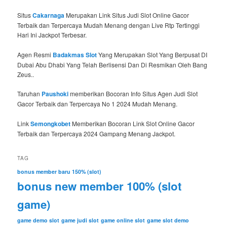
Situs
Cakarnaga
Merupakan Link Situs Judi Slot Online Gacor
Terbaik dan Terpercaya Mudah Menang dengan Live Rtp Tertinggi
Hari Ini Jackpot Terbesar.
Agen Resmi
Badakmas Slot
Yang Merupakan Slot Yang Berpusat DI
Dubai Abu Dhabi Yang Telah Berlisensi Dan Di Resmikan Oleh Bang
Zeus..
Taruhan
Paushoki
memberikan Bocoran Info Situs Agen Judi Slot
Gacor Terbaik dan Terpercaya No 1 2024 Mudah Menang.
Link
Semongkobet
Memberikan Bocoran Link Slot Online Gacor
Terbaik dan Terpercaya 2024 Gampang Menang Jackpot.
TAG
bonus member baru 150% (slot)
bonus new member 100% (slot
game)
game demo slot
game judi slot
game online slot
game slot demo