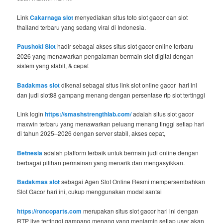
Link
Cakarnaga slot
menyediakan situs toto slot gacor dan slot
thailand terbaru yang sedang viral di Indonesia.
Paushoki Slot
hadir sebagai akses situs slot gacor online terbaru
2026 yang menawarkan pengalaman bermain slot digital dengan
sistem yang stabil, & cepat
Badakmas slot
dikenal sebagai situs link slot online gacor hari ini
dan judi slot88 gampang menang dengan persentase rtp slot tertinggi
Link login
https://smashstrengthlab.com/
adalah situs slot gacor
maxwin terbaru yang menawarkan peluang menang tinggi setiap hari
di tahun 2025–2026 dengan server stabil, akses cepat,
Betnesia
adalah platform terbaik untuk bermain judi online dengan
berbagai pilihan permainan yang menarik dan mengasyikkan.
Badakmas slot
sebagai Agen Slot Online Resmi mempersembahkan
Slot Gacor hari ini, cukup menggunakan modal santai
https://roncoparts.com
merupakan situs slot gacor hari ini dengan
RTP live tertinggi gampang menang yang menjamin setiap user akan