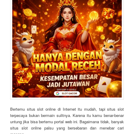
Bertemu situs slot online di Internet itu mudah, tapi situs slot
terpecaya bukan bermain sulitnya. Karena itu kamu benar-benar
untung jika bisa bertemu portal web ini. Bagaimana tidak, banyak
situs slot online palsu yang bersebaran dan menebar cari