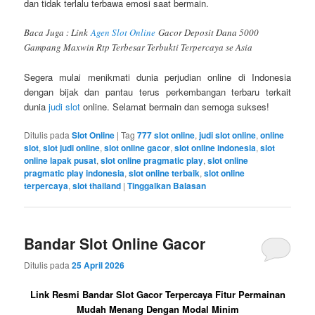
dan tidak terlalu terbawa emosi saat bermain.
Baca Juga : Link
Agen Slot Online
Gacor Deposit Dana 5000
Gampang Maxwin Rtp Terbesar Terbukti Terpercaya se Asia
Segera mulai menikmati dunia perjudian online di Indonesia
dengan bijak dan pantau terus perkembangan terbaru terkait
dunia
judi slot
online. Selamat bermain dan semoga sukses!
Ditulis pada
Slot Online
|
Tag
777 slot online
,
judi slot online
,
online
slot
,
slot judi online
,
slot online gacor
,
slot online indonesia
,
slot
online lapak pusat
,
slot online pragmatic play
,
slot online
pragmatic play indonesia
,
slot online terbaik
,
slot online
terpercaya
,
slot thailand
|
Tinggalkan Balasan
Bandar Slot Online Gacor
Ditulis pada
25 April 2026
Link Resmi Bandar Slot Gacor Terpercaya Fitur Permainan
Mudah Menang Dengan Modal Minim