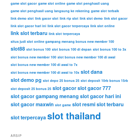
game slot gacor
game slot online
game slot penghasil uang
game slot penghasil uang langsung ke rekening
game slot terbaik
link demo slot
link gacor slot
link rtp slot
link slot demo
link slot gacor
link slot gacor hari ini
link slot gacor terpercaya
link slot online
link slot terbaru
link slot terpercaya
situs judi slot online gampang menang bonus new member 100
slot88
slot bonus 100
slot bonus 100 di depan
slot bonus 100 to 3x
slot bonus new member 100
slot bonus new member 100 di awal
slot bonus new member 100 di awal to 7x
slot dana
slot bonus new member 100 di awal to 10x
slot demo pg
slot depo 25 bonus 25
slot deposit 10rb bonus 15rb
slot gacor
slot gacor 777
slot deposit 25 bonus 25
slot gacor gampang menang
slot gacor hari ini
slot gacor maxwin
slot resmi
slot terbaru
slot game
slot thailand
slot terpercaya
ARSIP