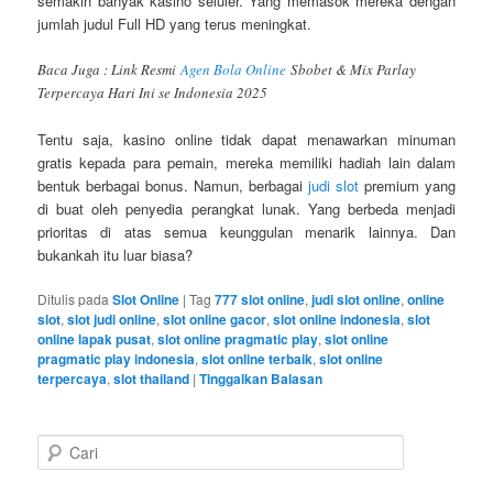
semakin banyak kasino seluler. Yang memasok mereka dengan
jumlah judul Full HD yang terus meningkat.
Baca Juga : Link Resmi
Agen Bola Online
Sbobet & Mix Parlay
Terpercaya Hari Ini se Indonesia 2025
Tentu saja, kasino online tidak dapat menawarkan minuman
gratis kepada para pemain, mereka memiliki hadiah lain dalam
bentuk berbagai bonus. Namun, berbagai
judi slot
premium yang
di buat oleh penyedia perangkat lunak. Yang berbeda menjadi
prioritas di atas semua keunggulan menarik lainnya. Dan
bukankah itu luar biasa?
Ditulis pada
Slot Online
|
Tag
777 slot online
,
judi slot online
,
online
slot
,
slot judi online
,
slot online gacor
,
slot online indonesia
,
slot
online lapak pusat
,
slot online pragmatic play
,
slot online
pragmatic play indonesia
,
slot online terbaik
,
slot online
terpercaya
,
slot thailand
|
Tinggalkan Balasan
C
a
r