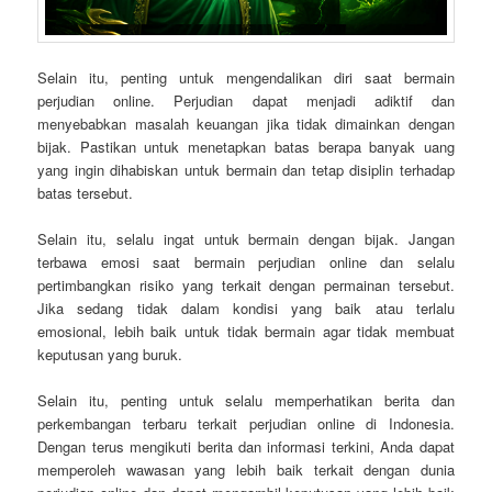
Selain itu, penting untuk mengendalikan diri saat bermain
perjudian online. Perjudian dapat menjadi adiktif dan
menyebabkan masalah keuangan jika tidak dimainkan dengan
bijak. Pastikan untuk menetapkan batas berapa banyak uang
yang ingin dihabiskan untuk bermain dan tetap disiplin terhadap
batas tersebut.
Selain itu, selalu ingat untuk bermain dengan bijak. Jangan
terbawa emosi saat bermain perjudian online dan selalu
pertimbangkan risiko yang terkait dengan permainan tersebut.
Jika sedang tidak dalam kondisi yang baik atau terlalu
emosional, lebih baik untuk tidak bermain agar tidak membuat
keputusan yang buruk.
Selain itu, penting untuk selalu memperhatikan berita dan
perkembangan terbaru terkait perjudian online di Indonesia.
Dengan terus mengikuti berita dan informasi terkini, Anda dapat
memperoleh wawasan yang lebih baik terkait dengan dunia