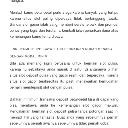
mangsa.
Menjadi kamu betul-betul perlu siaga karena banyak yang tertipu
karena situs slot paling dipercaya tidak bertanggung jawab.
Bandar slot gacor ialah yang memberi servis terbaik dan promosi
bonus yang logis dan terutama kembali ialah penarikan dana atas
kemenangan kamu tentu dibayar.
LINK RESMI TERPERCAYA FITUR PERMAINAN MUDAH MENANG
DENGAN MODAL MINIM
Bila ada memang ingin berusaha untuk bermain slot pulsa,
karena itu sebaiknya anda masuk di satu. Di antaranya pilihan
situs slot deposit pulsa yang gacor resmi dan terpercaya. Karena
situs slot gacor terakreditas itu pasti menawarkan kemudahan
pemain mendeposit slot dengan pulsa.
Bahkan minimum transaksi deposit betul-betul bisa di capai yang
bisa membawa anda ke kemenangan slot gacor maxwin.
Pengalaman bermain slot deposit pulsa tanpa potongan saat ini
menjadi hal yang fantastis. Buat anda yang sebelumnya pernah
sebelumnya pernah awalnya sebelumnya tidak pernah coba.