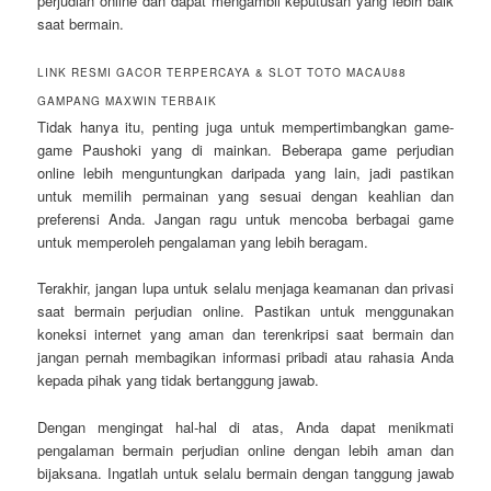
perjudian online dan dapat mengambil keputusan yang lebih baik
saat bermain.
LINK RESMI GACOR TERPERCAYA & SLOT TOTO MACAU88
GAMPANG MAXWIN TERBAIK
Tidak hanya itu, penting juga untuk mempertimbangkan game-
game Paushoki yang di mainkan. Beberapa game perjudian
online lebih menguntungkan daripada yang lain, jadi pastikan
untuk memilih permainan yang sesuai dengan keahlian dan
preferensi Anda. Jangan ragu untuk mencoba berbagai game
untuk memperoleh pengalaman yang lebih beragam.
Terakhir, jangan lupa untuk selalu menjaga keamanan dan privasi
saat bermain perjudian online. Pastikan untuk menggunakan
koneksi internet yang aman dan terenkripsi saat bermain dan
jangan pernah membagikan informasi pribadi atau rahasia Anda
kepada pihak yang tidak bertanggung jawab.
Dengan mengingat hal-hal di atas, Anda dapat menikmati
pengalaman bermain perjudian online dengan lebih aman dan
bijaksana. Ingatlah untuk selalu bermain dengan tanggung jawab