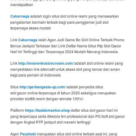
mendapatkan
Cakarnaga
adalah login situs slot online resmi yang menawarkan
pengalaman bermain terbaik bagi para penggemar judi slot
terpercaya akses mudah
Link
Cakarnaga
ialah Agen Judi Game Bo Slot Online Terbaik Promo
Bonus Jackpot Terbesar dan Link Daftar Nama Situs Rtp Slot Gacor
Hari Ini Tertinggi dan Terpercaya 2024 Mudah Menang Indonesia.
Link
http://moorenkosicecream.com/
adalah slot online resmi yang
menyediakan link alternatif untuk akses slot yang lancar dan aman
bagi para pemain di Indonesia
Situs
http://gerbangasia-up.com/
adalah penyedia situs
slot
gacor
online
terpercaya di tahun 2025 sekaligus merupakan
provider slot88 resmi dengan winrate 100%!
Platform
https://badakmasfun.shop
daftar situs slot gacor hari ini
yang terpercaya serta dikelola tim professional dari PG Soft slot gacor
dengan tingkat RTP jackpot slot maxwin tertinggi
Agen
Paushoki
merupakan situs slot online terbaik saat ini, yang