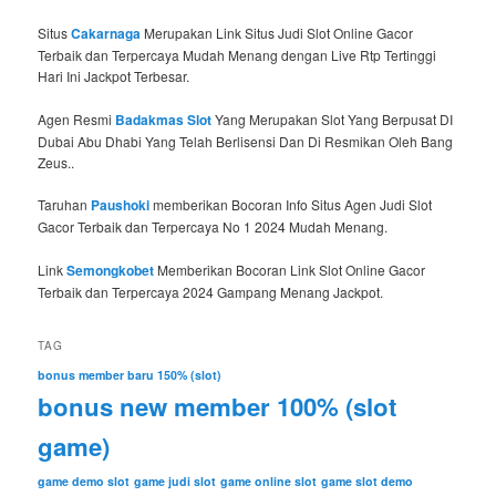
Situs
Cakarnaga
Merupakan Link Situs Judi Slot Online Gacor
Terbaik dan Terpercaya Mudah Menang dengan Live Rtp Tertinggi
Hari Ini Jackpot Terbesar.
Agen Resmi
Badakmas Slot
Yang Merupakan Slot Yang Berpusat DI
Dubai Abu Dhabi Yang Telah Berlisensi Dan Di Resmikan Oleh Bang
Zeus..
Taruhan
Paushoki
memberikan Bocoran Info Situs Agen Judi Slot
Gacor Terbaik dan Terpercaya No 1 2024 Mudah Menang.
Link
Semongkobet
Memberikan Bocoran Link Slot Online Gacor
Terbaik dan Terpercaya 2024 Gampang Menang Jackpot.
TAG
bonus member baru 150% (slot)
bonus new member 100% (slot
game)
game demo slot
game judi slot
game online slot
game slot demo