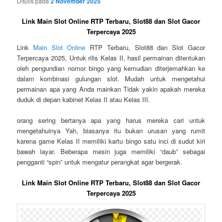
Ditulis pada
2 November 2025
Link Main Slot Online RTP Terbaru, Slot88 dan Slot Gacor
Terpercaya 2025
Link
Main Slot Online
RTP Terbaru, Slot88 dan Slot Gacor
Terpercaya 2025, Untuk rilis Kelas II, hasil permainan ditentukan
oleh pengundian nomor bingo yang kemudian diterjemahkan ke
dalam kombinasi gulungan slot. Mudah untuk mengetahui
permainan apa yang Anda mainkan Tidak yakin apakah mereka
duduk di depan kabinet Kelas II atau Kelas III.
orang sering bertanya apa yang harus mereka cari untuk
mengetahuinya Yah, biasanya itu bukan urusan yang rumit
karena game Kelas II memiliki kartu bingo satu inci di sudut kiri
bawah layar. Beberapa mesin juga memiliki “daub” sebagai
pengganti “spin” untuk mengatur perangkat agar bergerak.
Link Main Slot Online RTP Terbaru, Slot88 dan Slot Gacor
Terpercaya 2025