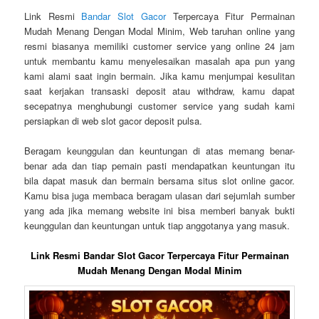
Link Resmi
Bandar Slot Gacor
Terpercaya Fitur Permainan
Mudah Menang Dengan Modal Minim, Web taruhan online yang
resmi biasanya memiliki customer service yang online 24 jam
untuk membantu kamu menyelesaikan masalah apa pun yang
kami alami saat ingin bermain. Jika kamu menjumpai kesulitan
saat kerjakan transaski deposit atau withdraw, kamu dapat
secepatnya menghubungi customer service yang sudah kami
persiapkan di web slot gacor deposit pulsa.
Beragam keunggulan dan keuntungan di atas memang benar-
benar ada dan tiap pemain pasti mendapatkan keuntungan itu
bila dapat masuk dan bermain bersama situs slot online gacor.
Kamu bisa juga membaca beragam ulasan dari sejumlah sumber
yang ada jika memang website ini bisa memberi banyak bukti
keunggulan dan keuntungan untuk tiap anggotanya yang masuk.
Link Resmi Bandar Slot Gacor Terpercaya Fitur Permainan
Mudah Menang Dengan Modal Minim