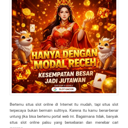
Bertemu situs slot online di Internet itu mudah, tapi situs slot
terpecaya bukan bermain sulitnya. Karena itu kamu benar-benar
untung jika bisa bertemu portal web ini. Bagaimana tidak, banyak
situs slot online palsu yang bersebaran dan menebar cari