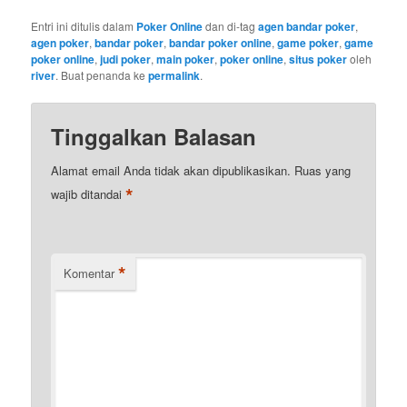
Entri ini ditulis dalam
Poker Online
dan di-tag
agen bandar poker
,
agen poker
,
bandar poker
,
bandar poker online
,
game poker
,
game
poker online
,
judi poker
,
main poker
,
poker online
,
situs poker
oleh
river
. Buat penanda ke
permalink
.
Tinggalkan Balasan
Alamat email Anda tidak akan dipublikasikan.
Ruas yang
*
wajib ditandai
*
Komentar