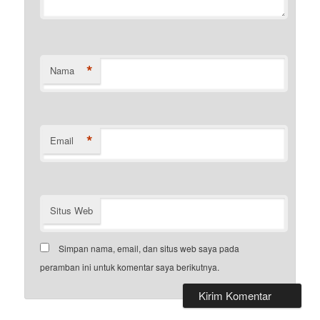
*
Nama
*
Email
Situs Web
Simpan nama, email, dan situs web saya pada
peramban ini untuk komentar saya berikutnya.