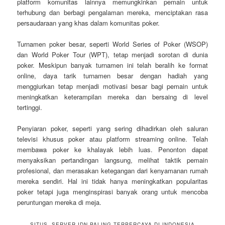
platform komunitas lainnya memungkinkan pemain untuk
terhubung dan berbagi pengalaman mereka, menciptakan rasa
persaudaraan yang khas dalam komunitas poker.
Turnamen poker besar, seperti World Series of Poker (WSOP)
dan World Poker Tour (WPT), tetap menjadi sorotan di dunia
poker. Meskipun banyak turnamen ini telah beralih ke format
online, daya tarik turnamen besar dengan hadiah yang
menggiurkan tetap menjadi motivasi besar bagi pemain untuk
meningkatkan keterampilan mereka dan bersaing di level
tertinggi.
Penyiaran poker, seperti yang sering dihadirkan oleh saluran
televisi khusus poker atau platform streaming online. Telah
membawa poker ke khalayak lebih luas. Penonton dapat
menyaksikan pertandingan langsung, melihat taktik pemain
profesional, dan merasakan ketegangan dari kenyamanan rumah
mereka sendiri. Hal ini tidak hanya meningkatkan popularitas
poker tetapi juga menginspirasi banyak orang untuk mencoba
peruntungan mereka di meja.
SITUS SERVER IDN PALING TERPERCAYA DI INDONESIA