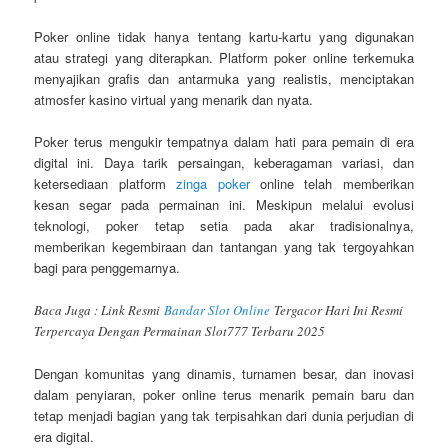
Poker online tidak hanya tentang kartu-kartu yang digunakan
atau strategi yang diterapkan. Platform poker online terkemuka
menyajikan grafis dan antarmuka yang realistis, menciptakan
atmosfer kasino virtual yang menarik dan nyata.
Poker terus mengukir tempatnya dalam hati para pemain di era
digital ini. Daya tarik persaingan, keberagaman variasi, dan
ketersediaan platform
zinga poker
online telah memberikan
kesan segar pada permainan ini. Meskipun melalui evolusi
teknologi, poker tetap setia pada akar tradisionalnya,
memberikan kegembiraan dan tantangan yang tak tergoyahkan
bagi para penggemarnya.
Baca Juga : Link Resmi
Bandar Slot Online
Tergacor Hari Ini Resmi
Terpercaya Dengan Permainan Slot777 Terbaru 2025
Dengan komunitas yang dinamis, turnamen besar, dan inovasi
dalam penyiaran, poker online terus menarik pemain baru dan
tetap menjadi bagian yang tak terpisahkan dari dunia perjudian di
era digital.