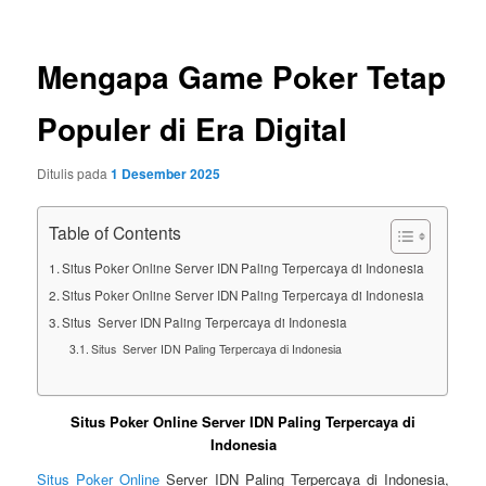
Mengapa Game Poker Tetap
Populer di Era Digital
Ditulis pada
1 Desember 2025
Table of Contents
Situs Poker Online Server IDN Paling Terpercaya di Indonesia
Situs Poker Online Server IDN Paling Terpercaya di Indonesia
Situs Server IDN Paling Terpercaya di Indonesia
Situs Server IDN Paling Terpercaya di Indonesia
Situs Poker Online Server IDN Paling Terpercaya di
Indonesia
Situs Poker Online
Server IDN Paling Terpercaya di Indonesia,