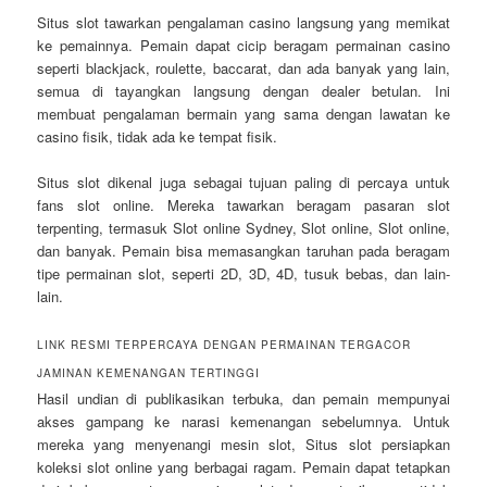
Situs slot tawarkan pengalaman casino langsung yang memikat
ke pemainnya. Pemain dapat cicip beragam permainan casino
seperti blackjack, roulette, baccarat, dan ada banyak yang lain,
semua di tayangkan langsung dengan dealer betulan. Ini
membuat pengalaman bermain yang sama dengan lawatan ke
casino fisik, tidak ada ke tempat fisik.
Situs slot dikenal juga sebagai tujuan paling di percaya untuk
fans slot online. Mereka tawarkan beragam pasaran slot
terpenting, termasuk Slot online Sydney, Slot online, Slot online,
dan banyak. Pemain bisa memasangkan taruhan pada beragam
tipe permainan slot, seperti 2D, 3D, 4D, tusuk bebas, dan lain-
lain.
LINK RESMI TERPERCAYA DENGAN PERMAINAN TERGACOR
JAMINAN KEMENANGAN TERTINGGI
Hasil undian di publikasikan terbuka, dan pemain mempunyai
akses gampang ke narasi kemenangan sebelumnya. Untuk
mereka yang menyenangi mesin slot, Situs slot persiapkan
koleksi slot online yang berbagai ragam. Pemain dapat tetapkan