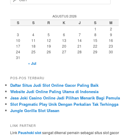
a
r
i
AGUSTUS 2026
S
S
R
K
J
S
M
1
2
3
4
5
6
7
8
9
10
11
12
13
14
15
16
17
18
19
20
21
22
23
24
25
26
27
28
29
30
31
« Jul
POS-POS TERBARU
Daftar Situs Judi Slot Online Gacor Paling Baik
Website Judi Online Paling Utama di Indonesia
Jasa Joki Casino Online Jadi Pilihan Menarik Bagi Pemula
Slot Pragmatic Play Unik Dengan Perkalian Tak Terhingga
Jungle Gorilla Slot Ulasan
LINK PARTNER
Link
Paushoki slot
sangat dikenal pemain sebagai situs slot gacor