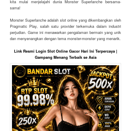
kita mulai menjelajahi dunia Monster Superlanche bersama-
sama!
Monster Superlanche adalah slot online yang dikembangkan oleh
Pragmatic Play, salah satu provider terkemuka dalam industri
perjudian. Game ini menawarkan pengalaman bermain yang unik
dan menyenangkan dengan tema monster-monster yang menarik.
Link Resmi Login Slot Online Gacor Hari Ini Terpercaya |
Gampang Menang Terbaik se Asia