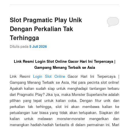
Slot Pragmatic Play Unik
Dengan Perkalian Tak
Terhingga
Ditulis pada
5 Juli 2026
Link Resmi Login Slot Online Gacor Hari Ini Terpercaya |
Gampang Menang Terbaik se Asia
Link Resmi
Login Slot Online
Gacor Hari Ini Terpercaya |
Gampang Menang Terbaik se Asia, Hai para pecinta slot online!
Apakah kalian sudah siap untuk menghadapi tantangan terbaru
dari Pragmatic Play? Jika iya, maka Monster Superlanche adalah
pilihan yang tepat untuk kalian coba. Dengan fitur unik dan
perkalian tak terhingga, slot ini akan membawa kalian ke
petualangan luar biasa yang tidak akan terlupakan. Siapkan diri
kalian untuk melawan monster-monster mengerikan dan
menangkan hadiah-hadiah fantastis di dalam permainan ini. Mari