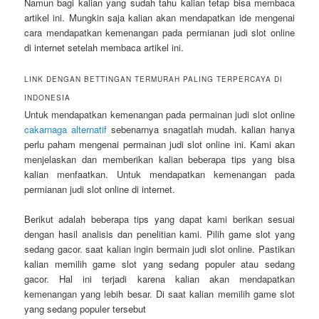
Namun bagi kalian yang sudah tahu kalian tetap bisa membaca
artikel ini. Mungkin saja kalian akan mendapatkan ide mengenai
cara mendapatkan kemenangan pada permianan judi slot online
di internet setelah membaca artikel ini.
LINK DENGAN BETTINGAN TERMURAH PALING TERPERCAYA DI
INDONESIA
Untuk mendapatkan kemenangan pada permainan judi slot online
cakarnaga alternatif
sebenarnya snagatlah mudah. kalian hanya
perlu paham mengenai permainan judi slot online ini. Kami akan
menjelaskan dan memberikan kalian beberapa tips yang bisa
kalian menfaatkan. Untuk mendapatkan kemenangan pada
permianan judi slot online di internet.
Berikut adalah beberapa tips yang dapat kami berikan sesuai
dengan hasil analisis dan penelitian kami. Pilih game slot yang
sedang gacor. saat kalian ingin bermain judi slot online. Pastikan
kalian memilih game slot yang sedang populer atau sedang
gacor. Hal ini terjadi karena kalian akan mendapatkan
kemenangan yang lebih besar. Di saat kalian memilih game slot
yang sedang populer tersebut