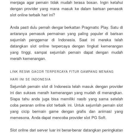
menjaga agar pemain tidak mudah terasa bosan. Ingin ketahui
dengan provider yang mana masuk ke dalam barisan pemasok
slot online terbaik hari ini?
Anda pasti dulu pernah dengar berkaitan Pragmatic Play. Satu di
antaranya pemasok permainan yang paling populer di barisan
sejumlah penggemar di Indonesia. Saat ini mereka telah
datangkan slot online terpercaya dengan tingkat kemenangan
yang tinggi, sampai sejumlah pemain dapat dengan mudah
meraih kemenangan.
LINK RESMI GACOR TERPERCAYA FITUR GAMPANG MENANG
HARI INI SE INDONESIA
Sejumlah pemain slot di Indonesia telah masuk dengan provider
ini dan sukses meraih kemenangan yang mudah di menangkan.
Siapa tahu anda juga bisa memiliki nasib yang sama setelah
coba peranan online slot terbaik ini. Untuk sejumlah pemain slot
yang cicip bermain game dengan grafis dan animasi yang
memesona. Anda dapat mencoba provider slot PG Soft.
Slot online dari server luar ini benar-benar datangkan peningkatan