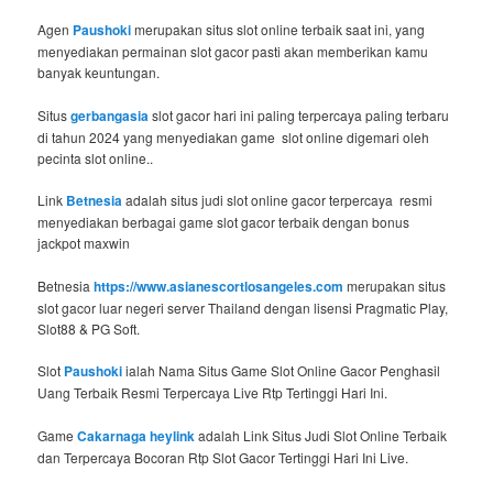
Agen
Paushoki
merupakan situs slot online terbaik saat ini, yang
menyediakan permainan slot gacor pasti akan memberikan kamu
banyak keuntungan.
Situs
gerbangasia
slot gacor hari ini paling terpercaya paling terbaru
di tahun 2024 yang menyediakan game slot online digemari oleh
pecinta slot online..
Link
Betnesia
adalah situs judi slot online gacor terpercaya resmi
menyediakan berbagai game slot gacor terbaik dengan bonus
jackpot maxwin
Betnesia
https://www.asianescortlosangeles.com
merupakan situs
slot gacor luar negeri server Thailand dengan lisensi Pragmatic Play,
Slot88 & PG Soft.
Slot
Paushoki
ialah Nama Situs Game Slot Online Gacor Penghasil
Uang Terbaik Resmi Terpercaya Live Rtp Tertinggi Hari Ini.
Game
Cakarnaga heylink
adalah Link Situs Judi Slot Online Terbaik
dan Terpercaya Bocoran Rtp Slot Gacor Tertinggi Hari Ini Live.