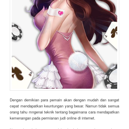
Dengan demikian para pemain akan dengan mudah dan sangat
cepat mendapatkan keuntungan yang besar. Namun tidak semua
orang tahu mngenai teknik tentang bagaimana cara mendapatkan
kemenangan pada permianan judi online di internet.