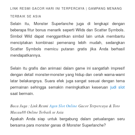
LINK RESMI GACOR HARI INI TERPERCAYA | GAMPANG MENANG
TERBAIK SE ASIA
Selain itu, Monster Superlanche juga di lengkapi dengan
beberapa fitur bonus menarik seperti Wilds dan Scatter Symbols.
Simbol Wild dapat menggantikan simbol lain untuk membantu
menciptakan kombinasi pemenang lebih mudah, sedangkan
Scatter Symbols memicu putaran gratis jika Anda berhasil
mendapatkannya.
Selain itu grafis dan animasi dalam game ini sangatlah impresif
dengan detail monster-monster yang hidup dan cerah warna-warni
latar belakangnya. Suara efek juga sangat sesuai dengan tema
permainan sehingga semakin meningkatkan keseruan
judi slot
saat bermain.
Baca Juga : Link Resmi
Agen Slot Online
Gacor Terpercaya & Toto
Macau88 Online Terbaik se Asia
Apakah Anda siap untuk bergabung dalam petualangan seru
bersama para monster ganas di Monster Superlanche?