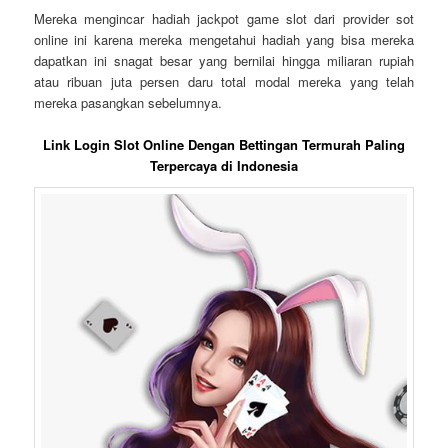
Mereka mengincar hadiah jackpot game slot dari provider sot
online ini karena mereka mengetahui hadiah yang bisa mereka
dapatkan ini snagat besar yang bernilai hingga miliaran rupiah
atau ribuan juta persen daru total modal mereka yang telah
mereka pasangkan sebelumnya.
Link Login Slot Online Dengan Bettingan Termurah Paling
Terpercaya di Indonesia