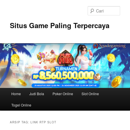
Langsung
Langsung
ke
ke
Cari
konten
konten
utama
sekunder
Situs Game Paling Terpercaya
Menu
Home
Judi Bola
Poker Online
Slot Online
utama
Togel Online
ARSIP TAG:
LINK RTP SLOT