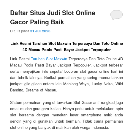
Daftar Situs Judi Slot Online
Gacor Paling Baik
Ditulis pada
31 Juli 2026
Link Resmi Taruhan Slot Maxwin Terpercaya Dan Toto Online
4D Macau Pools Pasti Bayar Jackpot Terpopuler
Link Resmi
Taruhan Slot Maxwin
Terpercaya Dan Toto Online 4D
Macau Pools Pasti Bayar Jackpot Terpopuler, Jackpot terbesar
serta menyajikan info seputar bocoran slot gacor online hari ini
dan tehnik lainnya. Berikut permainan yang sering memuntahkan
jackpot gila-gilaan antara lain Mahjong Ways, Lucky Neko, Wild
Bandito, Dreams of Macau.
Sistem permainan yang di tawarkan Slot Gacor anti rungkad juga
amat mudah gara-gara kalian. Hanya perlu untuk melakukan spin
slot bersama dengan menekan layar smartphone milik anda
sendiri yang di gunakan untuk bermain. Tidak cuma permainan
slot online yang banyak di mainkan oleh warga Indonesia.