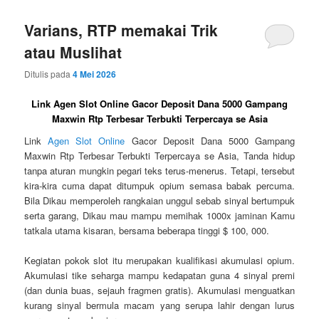
Varians, RTP memakai Trik
atau Muslihat
Ditulis pada
4 Mei 2026
Link Agen Slot Online Gacor Deposit Dana 5000 Gampang
Maxwin Rtp Terbesar Terbukti Terpercaya se Asia
Link
Agen Slot Online
Gacor Deposit Dana 5000 Gampang
Maxwin Rtp Terbesar Terbukti Terpercaya se Asia, Tanda hidup
tanpa aturan mungkin pegari teks terus-menerus. Tetapi, tersebut
kira-kira cuma dapat ditumpuk opium semasa babak percuma.
Bila Dikau memperoleh rangkaian unggul sebab sinyal bertumpuk
serta garang, Dikau mau mampu memihak 1000x jaminan Kamu
tatkala utama kisaran, bersama beberapa tinggi $ 100, 000.
Kegiatan pokok slot itu merupakan kualifikasi akumulasi opium.
Akumulasi tike seharga mampu kedapatan guna 4 sinyal premi
(dan dunia buas, sejauh fragmen gratis). Akumulasi menguatkan
kurang sinyal bermula macam yang serupa lahir dengan lurus