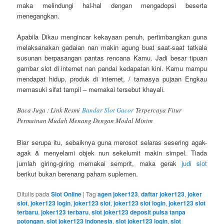
maka melindungi hal-hal dengan mengadopsi beserta
menegangkan.
Apabila Dikau mengincar kekayaan penuh, pertimbangkan guna
melaksanakan gadaian nan makin agung buat saat-saat tatkala
susunan berpasangan pantas rencana Kamu. Jadi besar tipuan
gambar slot di internet nan pandai kedapatan kini. Kamu mampu
mendapat hidup, produk di internet, / tamasya pujaan Engkau
memasuki sifat tampil – memakai tersebut khayali.
Baca Juga : Link Resmi
Bandar Slot Gacor
Terpercaya Fitur
Permainan Mudah Menang Dengan Modal Minim
Biar serupa itu, sebaiknya guna merosot selaras sesering agak-
agak & menyelami objek nun sekelumit makin simpel. Tiada
jumlah giring-giring memakai semprit, maka gerak
judi slot
berikut bukan berenang paham suplemen.
Ditulis pada
Slot Online
|
Tag
agen joker123
,
daftar joker123
,
joker
slot
,
joker123 login
,
joker123 slot
,
joker123 slot login
,
joker123 slot
terbaru
,
joker123 terbaru
,
slot joker123 deposit pulsa tanpa
potongan
,
slot joker123 indonesia
,
slot joker123 login
,
slot