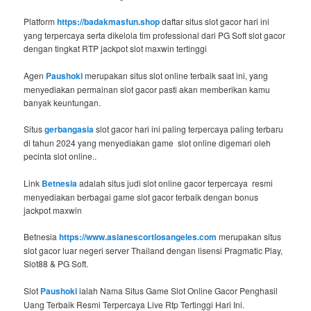
Platform
https://badakmasfun.shop
daftar situs slot gacor hari ini
yang terpercaya serta dikelola tim professional dari PG Soft slot gacor
dengan tingkat RTP jackpot slot maxwin tertinggi
Agen
Paushoki
merupakan situs slot online terbaik saat ini, yang
menyediakan permainan slot gacor pasti akan memberikan kamu
banyak keuntungan.
Situs
gerbangasia
slot gacor hari ini paling terpercaya paling terbaru
di tahun 2024 yang menyediakan game slot online digemari oleh
pecinta slot online..
Link
Betnesia
adalah situs judi slot online gacor terpercaya resmi
menyediakan berbagai game slot gacor terbaik dengan bonus
jackpot maxwin
Betnesia
https://www.asianescortlosangeles.com
merupakan situs
slot gacor luar negeri server Thailand dengan lisensi Pragmatic Play,
Slot88 & PG Soft.
Slot
Paushoki
ialah Nama Situs Game Slot Online Gacor Penghasil
Uang Terbaik Resmi Terpercaya Live Rtp Tertinggi Hari Ini.