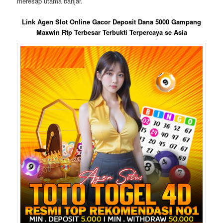
meresap utama banjar.
Link Agen Slot Online Gacor Deposit Dana 5000 Gampang
Maxwin Rtp Terbesar Terbukti Terpercaya se Asia