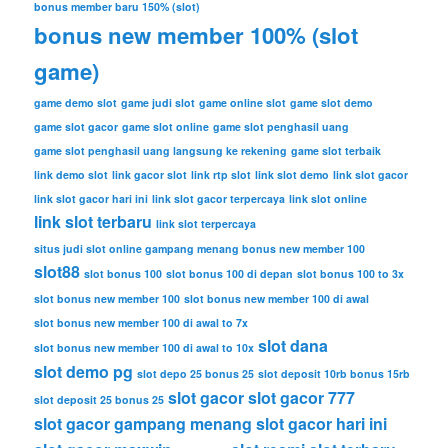
bonus member baru 150% (slot)
bonus new member 100% (slot
game)
game demo slot
game judi slot
game online slot
game slot demo
game slot gacor
game slot online
game slot penghasil uang
game slot penghasil uang langsung ke rekening
game slot terbaik
link demo slot
link gacor slot
link rtp slot
link slot demo
link slot gacor
link slot gacor hari ini
link slot gacor terpercaya
link slot online
link slot terbaru
link slot terpercaya
situs judi slot online gampang menang bonus new member 100
slot88
slot bonus 100
slot bonus 100 di depan
slot bonus 100 to 3x
slot bonus new member 100
slot bonus new member 100 di awal
slot bonus new member 100 di awal to 7x
slot dana
slot bonus new member 100 di awal to 10x
slot demo pg
slot depo 25 bonus 25
slot deposit 10rb bonus 15rb
slot gacor
slot gacor 777
slot deposit 25 bonus 25
slot gacor gampang menang
slot gacor hari ini