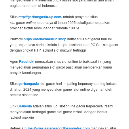
bagi para pemain di Indonesia
Situs
http://gerbangasia-up.com/
adalah penyedia situs
slot
gacor
online
terpercaya di tahun 2025 sekaligus merupakan
provider slot88 resmi dengan winrate 100%!
Platform
https://badakmasfun.shop
daftar situs slot gacor hari ini
yang terpercaya serta dikelola tim professional dari PG Soft slot gacor
dengan tingkat RTP jackpot slot maxwin tertinggi
Agen
Paushoki
merupakan situs slot online terbaik saat ini, yang
menyediakan permainan slot gacor pasti akan memberikan kamu
banyak keuntungan.
Situs
gerbangasia
slot gacor hari ini paling terpercaya paling terbaru
di tahun 2024 yang menyediakan game slot online digemari oleh
pecinta slot online..
Link
Betnesia
adalah situs judi slot online gacor terpercaya resmi
menyediakan berbagai game slot gacor terbaik dengan bonus
jackpot maxwin
Betnesia
https://www.asianescortlosangeles.com
merupakan situs