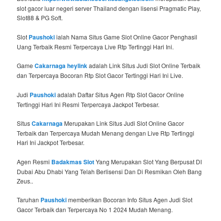
slot gacor luar negeri server Thailand dengan lisensi Pragmatic Play,
Slot88 & PG Soft.
Slot
Paushoki
ialah Nama Situs Game Slot Online Gacor Penghasil
Uang Terbaik Resmi Terpercaya Live Rtp Tertinggi Hari Ini.
Game
Cakarnaga heylink
adalah Link Situs Judi Slot Online Terbaik
dan Terpercaya Bocoran Rtp Slot Gacor Tertinggi Hari Ini Live.
Judi
Paushoki
adalah Daftar Situs Agen Rtp Slot Gacor Online
Tertinggi Hari Ini Resmi Terpercaya Jackpot Terbesar.
Situs
Cakarnaga
Merupakan Link Situs Judi Slot Online Gacor
Terbaik dan Terpercaya Mudah Menang dengan Live Rtp Tertinggi
Hari Ini Jackpot Terbesar.
Agen Resmi
Badakmas Slot
Yang Merupakan Slot Yang Berpusat DI
Dubai Abu Dhabi Yang Telah Berlisensi Dan Di Resmikan Oleh Bang
Zeus..
Taruhan
Paushoki
memberikan Bocoran Info Situs Agen Judi Slot
Gacor Terbaik dan Terpercaya No 1 2024 Mudah Menang.