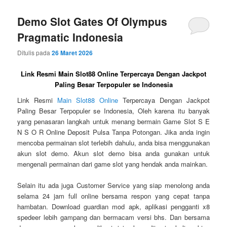
Demo Slot Gates Of Olympus
Pragmatic Indonesia
Ditulis pada
26 Maret 2026
Link Resmi Main Slot88 Online Terpercaya Dengan Jackpot
Paling Besar Terpopuler se Indonesia
Link Resmi
Main Slot88 Online
Terpercaya Dengan Jackpot
Paling Besar Terpopuler se Indonesia, Oleh karena itu banyak
yang penasaran langkah untuk menang bermain Game Slot S E
N S O R Online Deposit Pulsa Tanpa Potongan. Jika anda ingin
mencoba permainan slot terlebih dahulu, anda bisa menggunakan
akun slot demo. Akun slot demo bisa anda gunakan untuk
mengenali permainan dari game slot yang hendak anda mainkan.
Selain itu ada juga Customer Service yang siap menolong anda
selama 24 jam full online bersama respon yang cepat tanpa
hambatan. Download guardian mod apk, aplikasi pengganti x8
spedeer lebih gampang dan bermacam versi bhs. Dan bersama