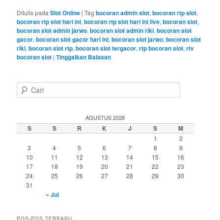
Ditulis pada
Slot Online
|
Tag
bocoran admin slot
,
bocoran rtp slot
,
bocoran rtp slot hari ini
,
bocoran rtp slot hari ini live
,
bocoran slot
,
bocoran slot admin jarwo
,
bocoran slot admin riki
,
bocoran slot
gacor
,
bocoran slot gacor hari ini
,
bocoran slot jarwo
,
bocoran slot
riki
,
bocoran slot rtp
,
bocoran slot tergacor
,
rtp bocoran slot
,
rtv
bocoran slot
|
Tinggalkan Balasan
C
a
r
i
AGUSTUS 2026
S
S
R
K
J
S
M
1
2
3
4
5
6
7
8
9
10
11
12
13
14
15
16
17
18
19
20
21
22
23
24
25
26
27
28
29
30
31
« Jul
POS-POS TERBARU