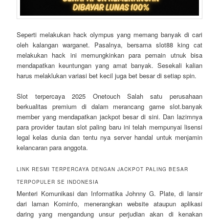
Seperti melakukan hack olympus yang memang banyak di cari
oleh kalangan warganet. Pasalnya, bersama slot88 king cat
melakukan hack ini memungkinkan para pemain utnuk bisa
mendapatkan keuntungan yang amat banyak. Sesekali kalian
harus melaklukan variasi bet kecil juga bet besar di setiap spin.
Slot terpercaya 2025 Onetouch Salah satu perusahaan
berkualitas premium di dalam merancang game slot.banyak
member yang mendapatkan jackpot besar di sini. Dan lazimnya
para provider tautan slot paling baru ini telah mempunyai lisensi
legal kelas dunia dan tentu nya server handal untuk menjamin
kelancaran para anggota.
LINK RESMI TERPERCAYA DENGAN JACKPOT PALING BESAR
TERPOPULER SE INDONESIA
Menteri Komunikasi dan Informatika Johnny G. Plate, di lansir
dari laman Kominfo, menerangkan website ataupun aplikasi
daring yang mengandung unsur perjudian akan di kenakan