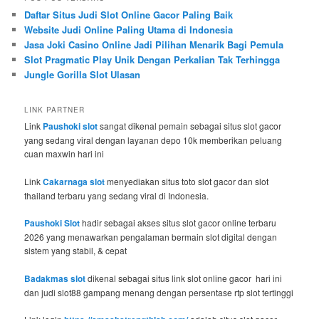
Daftar Situs Judi Slot Online Gacor Paling Baik
Website Judi Online Paling Utama di Indonesia
Jasa Joki Casino Online Jadi Pilihan Menarik Bagi Pemula
Slot Pragmatic Play Unik Dengan Perkalian Tak Terhingga
Jungle Gorilla Slot Ulasan
LINK PARTNER
Link
Paushoki slot
sangat dikenal pemain sebagai situs slot gacor
yang sedang viral dengan layanan depo 10k memberikan peluang
cuan maxwin hari ini
Link
Cakarnaga slot
menyediakan situs toto slot gacor dan slot
thailand terbaru yang sedang viral di Indonesia.
Paushoki Slot
hadir sebagai akses situs slot gacor online terbaru
2026 yang menawarkan pengalaman bermain slot digital dengan
sistem yang stabil, & cepat
Badakmas slot
dikenal sebagai situs link slot online gacor hari ini
dan judi slot88 gampang menang dengan persentase rtp slot tertinggi