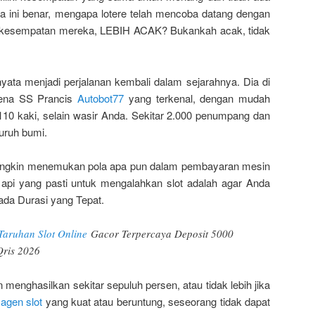
ka ini benar, mengapa lotere telah mencoba datang dengan
k kesempatan mereka, LEBIH ACAK? Bukankah acak, tidak
nyata menjadi perjalanan kembali dalam sejarahnya. Dia di
rena SS Prancis
Autobot77
yang terkenal, dengan mudah
110 kaki, selain wasir Anda. Sekitar 2.000 penumpang dan
uruh bumi.
 mungkin menemukan pola apa pun dalam pembayaran mesin
a api yang pasti untuk mengalahkan slot adalah agar Anda
ada Durasi yang Tepat.
Taruhan Slot Online
Gacor Terpercaya Deposit 5000
Qris 2026
menghasilkan sekitar sepuluh persen, atau tidak lebih jika
a
agen slot
yang kuat atau beruntung, seseorang tidak dapat