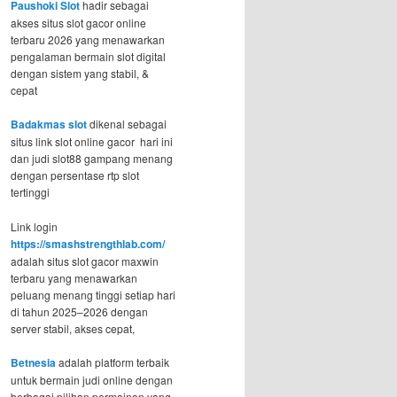
Paushoki Slot
hadir sebagai
akses situs slot gacor online
terbaru 2026 yang menawarkan
pengalaman bermain slot digital
dengan sistem yang stabil, &
cepat
Badakmas slot
dikenal sebagai
situs link slot online gacor hari ini
dan judi slot88 gampang menang
dengan persentase rtp slot
tertinggi
Link login
https://smashstrengthlab.com/
adalah situs slot gacor maxwin
terbaru yang menawarkan
peluang menang tinggi setiap hari
di tahun 2025–2026 dengan
server stabil, akses cepat,
Betnesia
adalah platform terbaik
untuk bermain judi online dengan
berbagai pilihan permainan yang