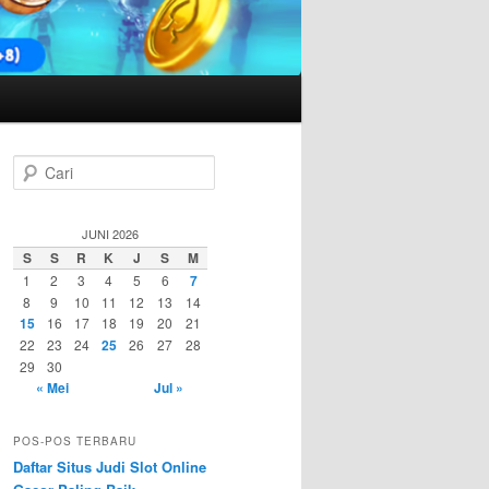
C
a
r
i
JUNI 2026
S
S
R
K
J
S
M
1
2
3
4
5
6
7
8
9
10
11
12
13
14
15
16
17
18
19
20
21
22
23
24
25
26
27
28
29
30
« Mei
Jul »
POS-POS TERBARU
Daftar Situs Judi Slot Online