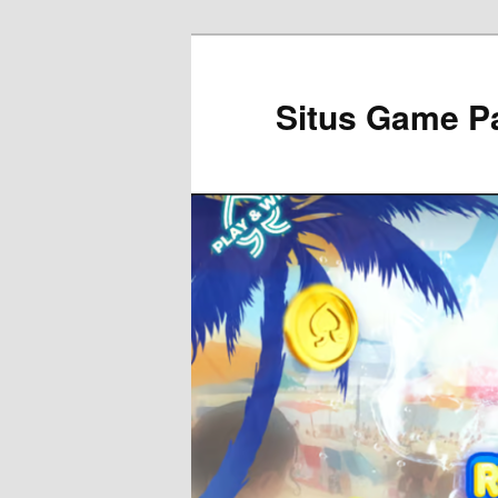
Langsung
Langsung
ke
ke
konten
konten
Situs Game Pa
utama
sekunder