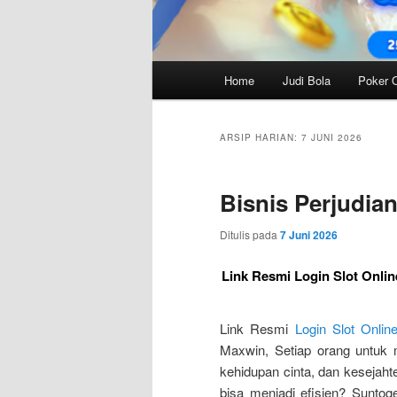
Menu
Home
Judi Bola
Poker O
utama
ARSIP HARIAN:
7 JUNI 2026
Bisnis Perjudian
Ditulis pada
7 Juni 2026
Link Resmi Login Slot Onl
Link Resmi
Login Slot Onlin
Maxwin, Setiap orang untuk 
kehidupan cinta, dan kesejaht
bisa menjadi efisien? Suntog