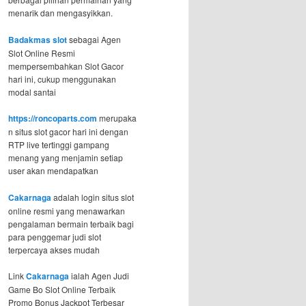
menarik dan mengasyikkan.
Badakmas slot
sebagai Agen
Slot Online Resmi
mempersembahkan Slot Gacor
hari ini, cukup menggunakan
modal santai
https://roncoparts.com
merupaka
n situs slot gacor hari ini dengan
RTP live tertinggi gampang
menang yang menjamin setiap
user akan mendapatkan
Cakarnaga
adalah login situs slot
online resmi yang menawarkan
pengalaman bermain terbaik bagi
para penggemar judi slot
terpercaya akses mudah
Link
Cakarnaga
ialah Agen Judi
Game Bo Slot Online Terbaik
Promo Bonus Jackpot Terbesar