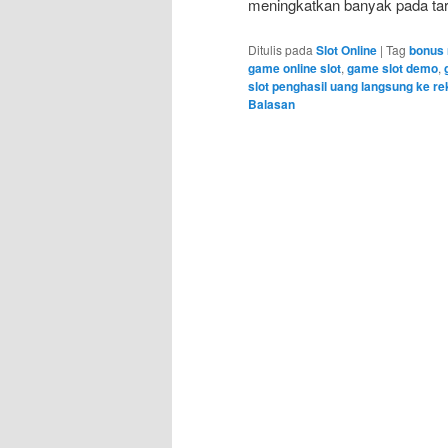
meningkatkan banyak pada taru
Ditulis pada
Slot Online
|
Tag
bonus 
game online slot
,
game slot demo
,
slot penghasil uang langsung ke re
Balasan