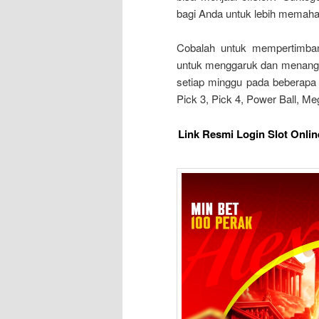
bagi Anda untuk lebih memaham
Cobalah untuk mempertimba
untuk menggaruk dan menang de
setiap minggu pada beberapa 
Pick 3, Pick 4, Power Ball, Meg
Link Resmi Login Slot Onl