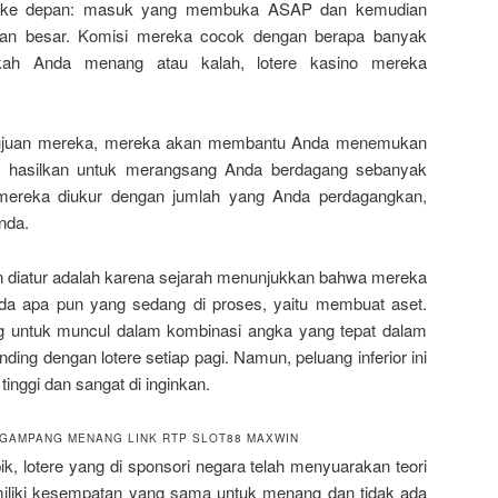
s ke depan: masuk yang membuka ASAP dan kemudian
an besar. Komisi mereka cocok dengan berapa banyak
akah Anda menang atau kalah, lotere kasino mereka
 tujuan mereka, mereka akan membantu Anda menemukan
di hasilkan untuk merangsang Anda berdagang sebanyak
mereka diukur dengan jumlah yang Anda perdagangkan,
nda.
an diatur adalah karena sejarah menunjukkan bahwa mereka
a apa pun yang sedang di proses, yaitu membuat aset.
g untuk muncul dalam kombinasi angka yang tepat dalam
nding dengan lotere setiap pagi. Namun, peluang inferior ini
tinggi dan sangat di inginkan.
 GAMPANG MENANG LINK RTP SLOT88 MAXWIN
k, lotere yang di sponsori negara telah menyuarakan teori
iliki kesempatan yang sama untuk menang dan tidak ada