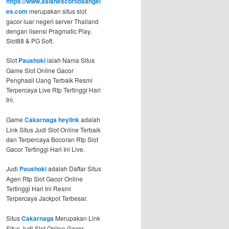
https://www.asianescortlosangel
es.com
merupakan situs slot
gacor luar negeri server Thailand
dengan lisensi Pragmatic Play,
Slot88 & PG Soft.
Slot
Paushoki
ialah Nama Situs
Game Slot Online Gacor
Penghasil Uang Terbaik Resmi
Terpercaya Live Rtp Tertinggi Hari
Ini.
Game
Cakarnaga heylink
adalah
Link Situs Judi Slot Online Terbaik
dan Terpercaya Bocoran Rtp Slot
Gacor Tertinggi Hari Ini Live.
Judi
Paushoki
adalah Daftar Situs
Agen Rtp Slot Gacor Online
Tertinggi Hari Ini Resmi
Terpercaya Jackpot Terbesar.
Situs
Cakarnaga
Merupakan Link
Situs Judi Slot Online Gacor